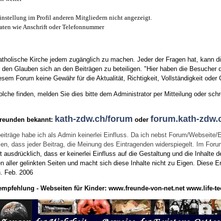
instellung im Profil anderen Mitgliedern nicht angezeigt.
aten wie Anschrift oder Telefonnummer
tholische Kirche jedem zugänglich zu machen. Jeder der Fragen hat, kann di
den Glauben sich an den Beiträgen zu beteiligen. "Hier haben die Besucher d
sem Forum keine Gewähr für die Aktualität, Richtigkeit, Vollständigkeit oder Q
he finden, melden Sie dies bitte dem Administrator per Mitteilung oder schr
kath-zdw.ch/forum
forum.kath-zdw.
Freunden bekannt:
oder
eiträge habe ich als Admin keinerlei Einfluss. Da ich nebst Forum/Webseite/
wissen, dass jeder Beitrag, die Meinung des Eintragenden widerspiegelt. Im Fo
usdrücklich, dass er keinerlei Einfluss auf die Gestaltung und die Inhalte d
en aller gelinkten Seiten und macht sich diese Inhalte nicht zu Eigen.
Diese Er
n.
Feb. 2006
empfehlung - Webseiten für Kinder:
www.freunde-von-net.net
www.life-te