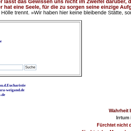
 lässt das Gewissen uns nicht im Zweifel darüber, d
 hat eine Seele, für die zu sorgen seine einzige Aufg
ölle trennt. »Wir haben hier keine bleibende Stätte, so
e
u.d.Eucharistie
ara-weigand.de
o.de
Wahrheit 
Irrtum
Fürchtet nicht 