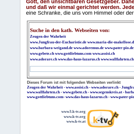
Gott, den unsichtbaren Gesetzgeber. Daher
und daß wir einmal gerichtet werden. Jeder
eine Schranke, die uns vom Himmel oder der H
Suche in den kath. Webseiten von:
Zeugen der Wahrheit
www.Jungfrau-der-Eucharistie.de
www.maria-die-makellose.d
www.barbara-weigand.de
www.adoremus.de
www.pater-pio.de
www.gebete.ch
www.gottliebtuns.com
www.assisi.ch
www.adorare.ch
www.das-haus-lazarus.ch
www.wallfahrten.ch
Dieses Forum ist mit folgenden Webseiten verlinkt
Zeugen der Wahrheit
-
www.assisi.ch
-
www.adorare.ch
-
Jungfra
www.wallfahrten.ch
-
www.gebete.ch
-
www.segenskreis.at
-
barb
www.gottliebtuns.com
-
www.das-haus-lazarus.ch
-
www.pater-pi
www3.k-tv.org
www.k-tv.org
www.k-tv.at