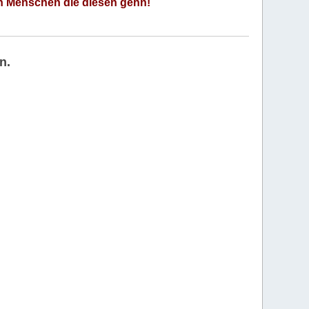
an Menschen die diesen gehn!
n.