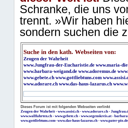
Schranke, die uns vo
trennt. »Wir haben hi
sondern suchen die z
Suche in den kath. Webseiten von:
Zeugen der Wahrheit
www.Jungfrau-der-Eucharistie.de
www.maria-die
www.barbara-weigand.de
www.adoremus.de
www.
www.gebete.ch
www.gottliebtuns.com
www.assisi.
www.adorare.ch
www.das-haus-lazarus.ch
www.wa
Dieses Forum ist mit folgenden Webseiten verlinkt
Zeugen der Wahrheit
-
www.assisi.ch
-
www.adorare.ch
-
Jungfrau.d
www.wallfahrten.ch
-
www.gebete.ch
-
www.segenskreis.at
-
barbara
www.gottliebtuns.com
-
www.das-haus-lazarus.ch
-
www.pater-pio.de