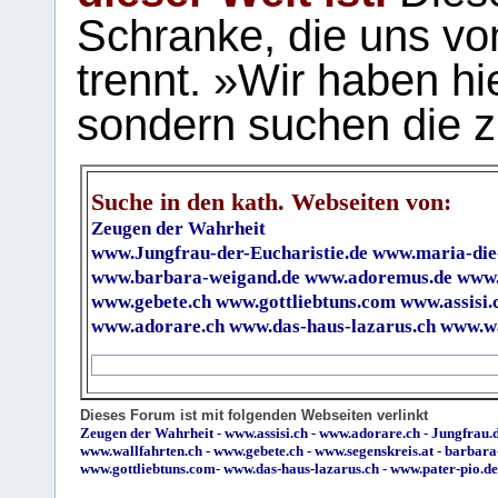
Schranke, die uns vo
trennt. »Wir haben hi
sondern suchen die z
Suche in den kath. Webseiten von:
Zeugen der Wahrheit
www.Jungfrau-der-Eucharistie.de
www.maria-die
www.barbara-weigand.de
www.adoremus.de
www.
www.gebete.ch
www.gottliebtuns.com
www.assisi.
www.adorare.ch
www.das-haus-lazarus.ch
www.wa
Dieses Forum ist mit folgenden Webseiten verlinkt
Zeugen der Wahrheit
-
www.assisi.ch
-
www.adorare.ch
-
Jungfrau.d
www.wallfahrten.ch
-
www.gebete.ch
-
www.segenskreis.at
-
barbara
www.gottliebtuns.com
-
www.das-haus-lazarus.ch
-
www.pater-pio.de