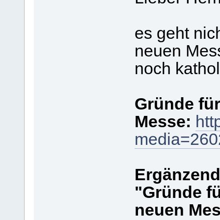
es geht nic
neuen Mess
noch katholi
Gründe fü
Messe:
htt
media=260
Ergänzende
"Gründe fü
neuen Mes