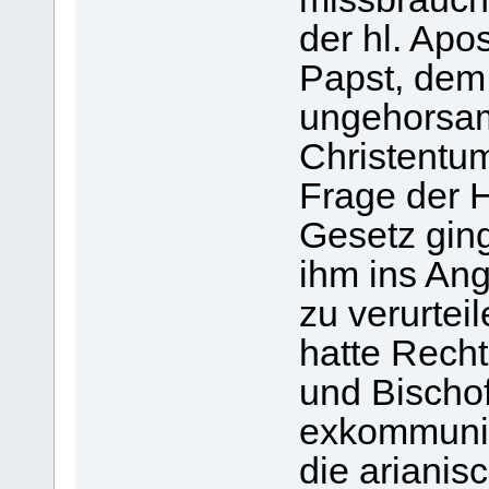
der hl. Apo
Papst, dem 
ungehorsam
Christentu
Frage der 
Gesetz ging
ihm ins Ang
zu verurtei
hatte Recht
und Bischo
exkommunizi
die arianisc