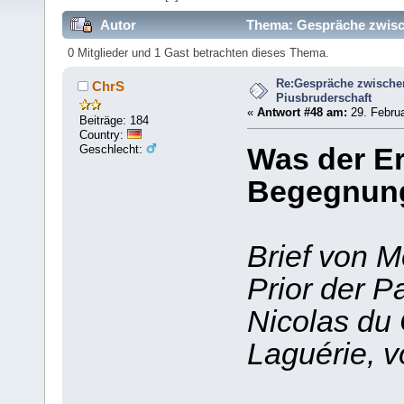
Autor
Thema: Gespräche zwisch
0 Mitglieder und 1 Gast betrachten dieses Thema.
Re:Gespräche zwische
ChrS
Piusbruderschaft
«
Antwort #48 am:
29. Februa
Beiträge: 184
Country:
Geschlecht:
Was der Er
Begegnung 
Brief von M
Prior der P
Nicolas du 
Laguérie, 