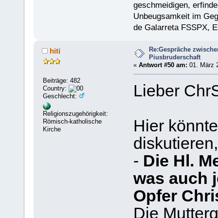
geschmeidigen, erfinder
Unbeugsamkeit im Gegen
de Galarreta FSSPX, E
Re:Gespräche zwische
hiti
Piusbruderschaft
«
Antwort #50 am:
01. März 2
Beiträge: 482
Lieber ChrS
Country:
Geschlecht:
Religionszugehörigkeit:
Hier könnt
Römisch-katholische
Kirche
diskutieren
-
Die Hl. M
was auch je
Opfer Chri
Die Mutterg