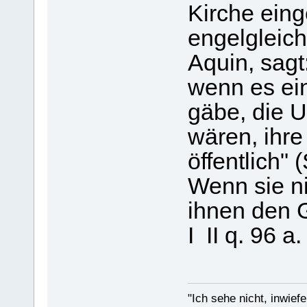
Kirche ein
engelgleich
Aquin, sagt
wenn es ei
gäbe, die 
wären, ihre
öffentlich" (
Wenn sie n
ihnen den 
I ­ II q. 96 a
"Ich sehe nicht, inwief