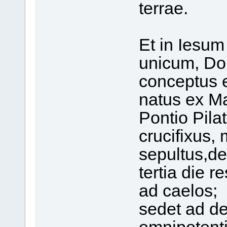
terrae.
Et in Iesum
unicum, Do
conceptus e
natus ex Ma
Pontio Pilat
crucifixus, 
sepultus,de
tertia die r
ad caelos;
sedet ad de