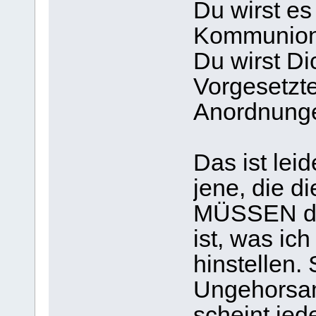
Du wirst es
Kommunion 
Du wirst Di
Vorgesetzt
Anordnung
Das ist lei
jene, die d
MÜSSEN da
ist, was ic
hinstellen.
Ungehorsam
scheint jed