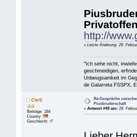
Piusbruder
Privatoffe
http://www.
«
Letzte Änderung: 29. Febru
"Ich sehe nicht, inwief
geschmeidigen, erfinder
Unbeugsamkeit im Gegen
de Galarreta FSSPX, E
Re:Gespräche zwische
ChrS
Piusbruderschaft
«
Antwort #49 am:
29. Februa
Beiträge: 184
Country:
Geschlecht:
Lieber Her