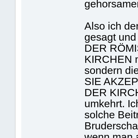
gehorsamer
Also ich den
gesagt un
DER RÖMI
KIRCHEN mü
sondern di
SIE AKZE
DER KIRCH
umkehrt. Ic
solche Beit
Bruderschaf
wenn man au