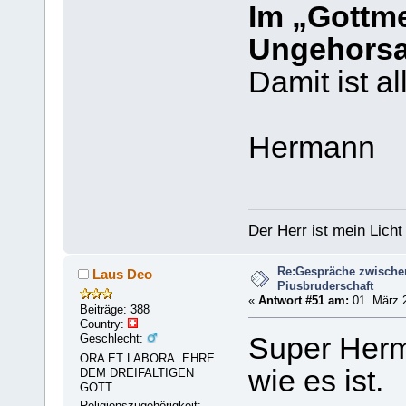
Im „Gottm
Ungehorsam
Damit ist al
Hermann
Der Herr ist mein Licht
Re:Gespräche zwische
Laus Deo
Piusbruderschaft
«
Antwort #51 am:
01. März 2
Beiträge: 388
Country:
Geschlecht:
Super Herm
ORA ET LABORA. EHRE
wie es ist.
DEM DREIFALTIGEN
GOTT
Religionszugehörigkeit: