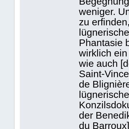
Begegnung,
weniger. Um
zu erfinde
lügnerische
Phantasie b
wirklich ei
wie auch [d
Saint-Vince
de Blignièr
lügnerisch
Konzilsdok
der Benedik
du Barroux