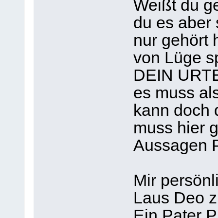
Weißt du g
du es aber 
nur gehört h
von Lüge s
DEIN URTEI
es muss als
kann doch d
muss hier 
Aussagen P
Mir persönl
Laus Deo z
Ein Pater P