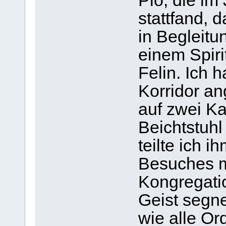
Pio, die im
stattfand, 
in Begleitu
einem Spir
Felin. Ich 
Korridor an
auf zwei Ka
Beichtstuhl
teilte ich 
Besuches mi
Kongregati
Geist segn
wie alle O