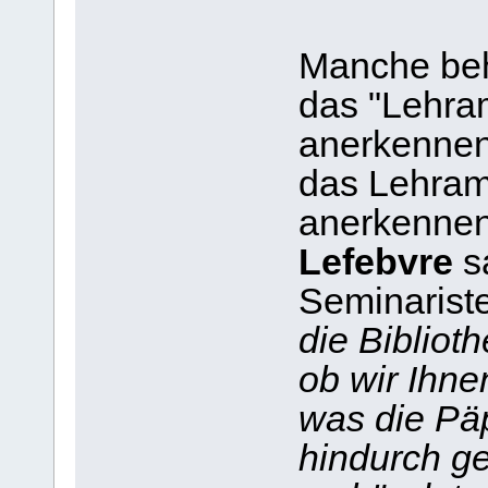
Manche be
das "Lehram
anerkennen
das Lehra
anerkennen
Lefebvre
s
Seminarist
die Bibliot
ob wir Ihne
was die Pä
hindurch ge