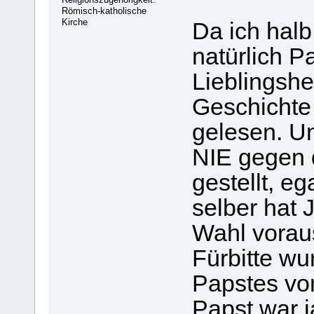
Römisch-katholische
Kirche
Da ich halb 
natürlich P
Lieblingshe
Geschichte 
gelesen. Un
NIE gegen 
gestellt, eg
selber hat 
Wahl vorau
Fürbitte wu
Papstes von
Papst war j