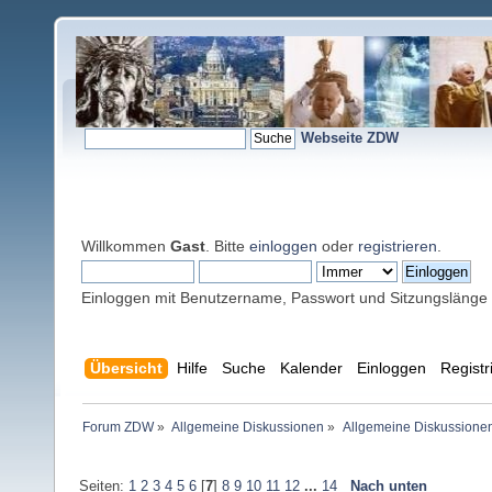
Webseite ZDW
Willkommen
Gast
. Bitte
einloggen
oder
registrieren
.
Einloggen mit Benutzername, Passwort und Sitzungslänge
Übersicht
Hilfe
Suche
Kalender
Einloggen
Registr
Forum ZDW
»
Allgemeine Diskussionen
»
Allgemeine Diskussione
Seiten:
1
2
3
4
5
6
[
7
]
8
9
10
11
12
...
14
Nach unten