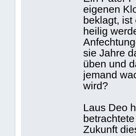
eigenen Klos
beklagt, is
heilig werd
Anfechtun
sie Jahre
üben und da
jemand wac
wird?
Laus Deo hat
betrachtete
Zukunft die