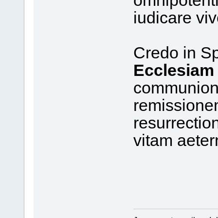
omnipotenti
iudicare vi
Credo in S
Ecclesiam
communion
remissione
resurrectio
vitam aete