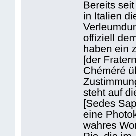
Bereits sei
in Italien 
Verleumdun
offiziell de
haben ein 
[der Fratern
Chéméré üb
Zustimmung 
steht auf d
[Sedes Sapi
eine Photok
wahres Wor