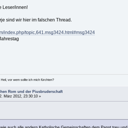
e Leser/innen!
je sind wir hier im falschen Thread.
orum/index.php/topic,641.msg3424.html#msg3424
Jahrestag
 Heil, vor wem sollte ich mich fürchten?
hen Rom und der Piusbruderschaft
. März 2012, 23:30:10 »
n wie auch alle andern Katholische Gemeinschaften dem Papst treu und 