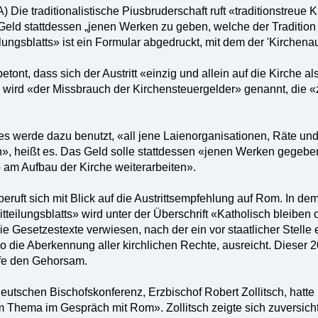
A) Die traditionalistische Piusbruderschaft ruft «traditionstreu
eld stattdessen „jenen Werken zu geben, welche der Tradition d
ungsblatts» ist ein Formular abgedruckt, mit dem der 'Kirchenaus
betont, dass sich der Austritt «einzig und allein auf die Kirche a
 wird «der Missbrauch der Kirchensteuergelder» genannt, die 
es werde dazu benutzt, «all jene Laienorganisationen, Räte un
n», heißt es. Das Geld solle stattdessen «jenen Werken gegeben
 am Aufbau der Kirche weiterarbeiten».
eruft sich mit Blick auf die Austrittsempfehlung auf Rom. In dem
eilungsblatts» wird unter der Überschrift «Katholisch bleiben
e Gesetzestexte verwiesen, nach der ein vor staatlicher Stelle erk
o die Aberkennung aller kirchlichen Rechte, ausreicht. Dieser
fe den Gehorsam.
utschen Bischofskonferenz, Erzbischof Robert Zollitsch, hatte k
 Thema im Gespräch mit Rom». Zollitsch zeigte sich zuversichtli