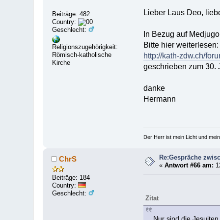
Lieber Laus Deo, lieb
Beiträge: 482
Country:
Geschlecht:
In Bezug auf Medjugor
Bitte hier weiterlesen:
Religionszugehörigkeit:
Römisch-katholische
http://kath-zdw.ch/f
Kirche
geschrieben zum 30. 
danke
Hermann
Der Herr ist mein Licht und mein
Re:Gespräche zwisc
ChrS
«
Antwort #66 am:
12
Beiträge: 184
Country:
Geschlecht:
Zitat
Nur sind die Jesuite