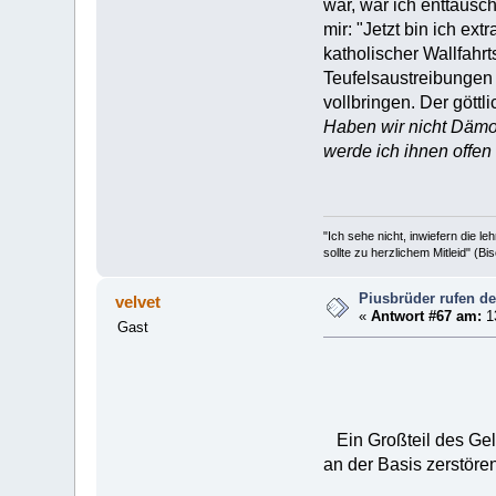
war, war ich enttäusch
mir: "Jetzt bin ich ext
katholischer Wallfahr
Teufelsaustreibungen 
vollbringen. Der göttl
Haben wir nicht Dämo
werde ich ihnen offen 
"Ich sehe nicht, inwiefern die 
sollte zu herzlichem Mitleid" (B
Piusbrüder rufen de
velvet
«
Antwort #67 am:
13
Gast
Ein Großteil des Geld
an der Basis zerstören