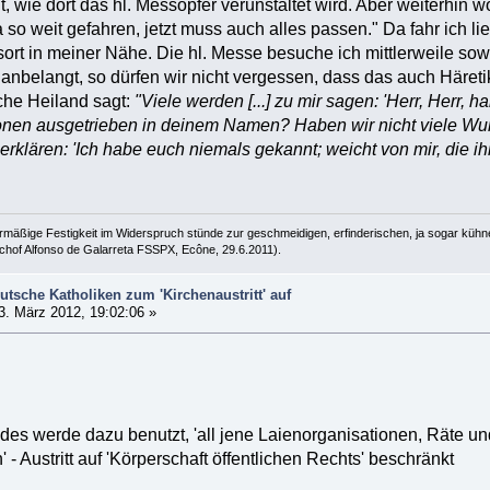
t, wie dort das hl. Messopfer verunstaltet wird. Aber weiterhin 
ra so weit gefahren, jetzt muss auch alles passen." Da fahr ich li
tsort in meiner Nähe. Die hl. Messe besuche ich mittlerweile s
anbelangt, so dürfen wir nicht vergessen, dass das auch Häret
iche Heiland sagt:
"Viele werden [...] zu mir sagen: 'Herr, Herr
nen ausgetrieben in deinem Namen? Haben wir nicht viele Wu
erklären: 'Ich habe euch niemals gekannt; weicht von mir, die ihr
lehrmäßige Festigkeit im Widerspruch stünde zur geschmeidigen, erfinderischen, ja sogar kühn
ischof Alfonso de Galarreta FSSPX, Ecône, 29.6.2011).
utsche Katholiken zum 'Kirchenaustritt' auf
. März 2012, 19:02:06 »
es werde dazu benutzt, 'all jene Laienorganisationen, Räte un
' - Austritt auf 'Körperschaft öffentlichen Rechts' beschränkt