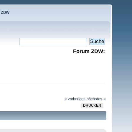
e ZDW
Forum ZDW:
« vorheriges
nächstes »
DRUCKEN