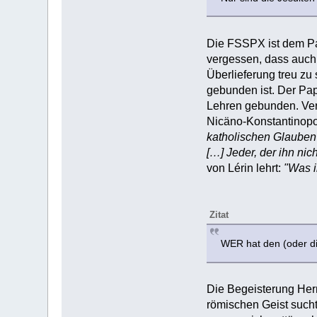
Die FSSPX ist dem Paps
vergessen, dass auch 
Überlieferung treu zu 
gebunden ist. Der Paps
Lehren gebunden. Ver
Nicäno-Konstantinopol
katholischen Glauben 
[…] Jeder, der ihn nich
von Lérin lehrt:
"Was i
Zitat
WER hat den (oder d
Die Begeisterung Herm
römischen Geist sucht