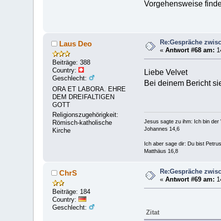
Vorgehensweise find
Re:Gespräche zwisc
Laus Deo
«
Antwort #68 am:
14
Beiträge: 388
Country:
Liebe Velvet
Geschlecht:
Bei deinem Bericht si
ORA ET LABORA. EHRE
DEM DREIFALTIGEN
GOTT
Religionszugehörigkeit:
Jesus sagte zu ihm: Ich bin de
Römisch-katholische
Johannes 14,6
Kirche
Ich aber sage dir: Du bist Petr
Matthäus 16,8
Re:Gespräche zwisc
ChrS
«
Antwort #69 am:
14
Beiträge: 184
Country:
Geschlecht:
Zitat