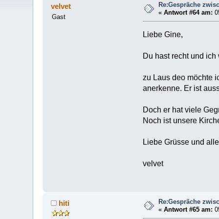
Re:Gespräche zwisc
velvet
«
Antwort #64 am:
05
Gast
Liebe Gine,
Du hast recht und ich w
zu Laus deo möchte i
anerkenne. Er ist au
Doch er hat viele Geg
Noch ist unsere Kirche
Liebe Grüsse und all
velvet
Re:Gespräche zwisc
hiti
«
Antwort #65 am:
05