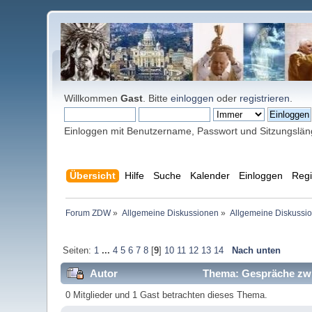
Willkommen
Gast
. Bitte
einloggen
oder
registrieren
.
Einloggen mit Benutzername, Passwort und Sitzungslä
Übersicht
Hilfe
Suche
Kalender
Einloggen
Regi
Forum ZDW
»
Allgemeine Diskussionen
»
Allgemeine Diskussi
Seiten:
1
...
4
5
6
7
8
[
9
]
10
11
12
13
14
Nach unten
Autor
Thema: Gespräche zwi
0 Mitglieder und 1 Gast betrachten dieses Thema.