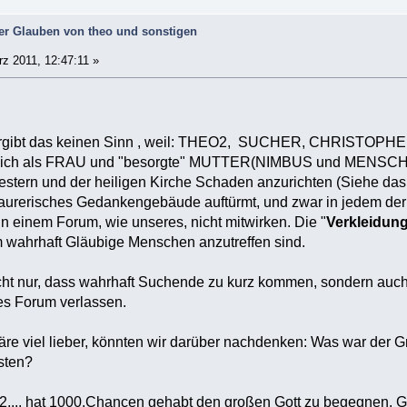
der Glauben von theo und sonstigen
z 2011, 12:47:11 »
 ergibt das keinen Sinn , weil: THEO2, SUCHER, CHRISTOPH
ich als FRAU und "besorgte" MUTTER(NIMBUS und MENSCHENK
estern und der heiligen Kirche Schaden anzurichten (Siehe das
aurerisches Gedankengebäude auftürmt, und zwar in jedem der 
in einem Forum, wie unseres, nicht mitwirken. Die "
Verkleidun
m wahrhaft Gläubige Menschen anzutreffen sind.
cht nur, dass wahrhaft Suchende zu kurz kommen, sondern auch
es Forum verlassen.
wäre viel lieber, könnten wir darüber nachdenken: Was war der 
sten?
2,... hat 1000.Chancen gehabt den großen Gott zu begegnen. G