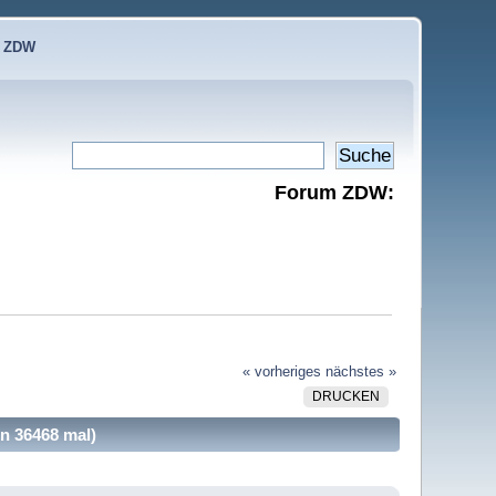
e ZDW
Forum ZDW:
« vorheriges
nächstes »
DRUCKEN
n 36468 mal)