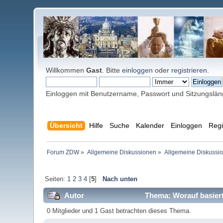
Willkommen
Gast
. Bitte
einloggen
oder
registrieren
.
Einloggen mit Benutzername, Passwort und Sitzungslä
Übersicht
Hilfe
Suche
Kalender
Einloggen
Regi
Forum ZDW
»
Allgemeine Diskussionen
»
Allgemeine Diskussi
Seiten:
1
2
3
4
[
5
]
Nach unten
Autor
Thema: Worauf basiert
0 Mitglieder und 1 Gast betrachten dieses Thema.