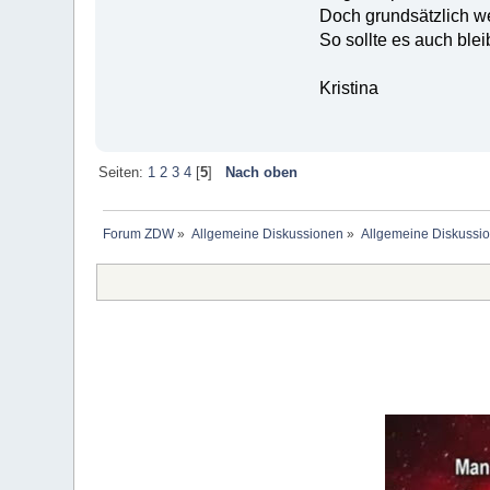
Doch grundsätzlich we
So sollte es auch blei
Kristina
Seiten:
1
2
3
4
[
5
]
Nach oben
Forum ZDW
»
Allgemeine Diskussionen
»
Allgemeine Diskussi