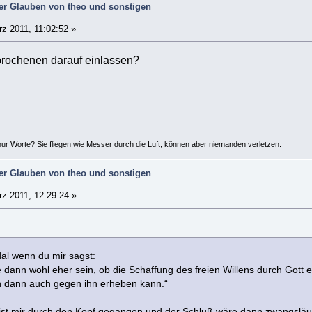
der Glauben von theo und sonstigen
z 2011, 11:02:52 »
rochenen darauf einlassen?
ur Worte? Sie fliegen wie Messer durch die Luft, können aber niemanden verletzen.
der Glauben von theo und sonstigen
z 2011, 12:29:24 »
al wenn du mir sagst:
 dann wohl eher sein, ob die Schaffung des freien Willens durch Gott 
h dann auch gegen ihn erheben kann.“
st mir durch den Kopf gegangen und der Schluß wäre dann zwangsläuf