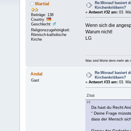
Re:Worauf basiert 
Martial
Kirchenkritikern?
«
Antwort #32 am:
03. Mär
Beiträge: 138
Country:
Geschlecht:
Wenn sich die angesp
Religionszugehörigkeit:
Warum nicht!
Römisch-katholische
LG
Kirche
Was sind Worte denn mehr als n
Re:Worauf basiert 
Andal
Kirchenkritikern?
Gast
«
Antwort #33 am:
03. Mär
Zitat
Da hast du Recht And
“ Deine Frage müsste
dass der Mensch sic
Genau der Gedanke i