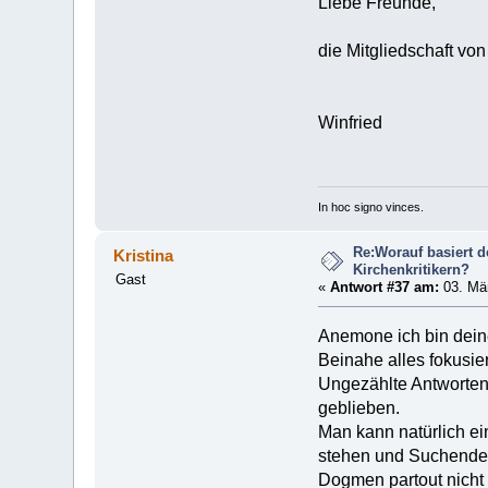
Liebe Freunde,
die Mitgliedschaft vo
Winfried
In hoc signo vinces.
Re:Worauf basiert 
Kristina
Kirchenkritikern?
Gast
«
Antwort #37 am:
03. Mär
Anemone ich bin dein
Beinahe alles fokusier
Ungezählte Antworten 
geblieben.
Man kann natürlich ei
stehen und Suchenden 
Dogmen partout nicht 