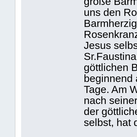
große Barmh
uns den Ro
Barmherzigk
Rosenkranz
Jesus selbs
Sr.Faustin
göttlichen 
beginnend 
Tage. Am W
nach seiner
der göttlic
selbst, hat