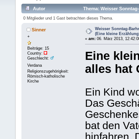
Autor
Thema: Weisser Sonntag-B
mal)
0 Mitglieder und 1 Gast betrachten dieses Thema.
Weisser Sonntag-Barh
Sinner
(Eine kleine Erzählung
+
«
am:
06. März 2013, 12:42:0
Beiträge: 15
Eine klei
Country:
Geschlecht:
alles hat
Verdana
Religionszugehörigkeit:
Römisch-katholische
Kirche
Ein Kind wo
Das Geschä
Geschenkes
bat den Vat
hinfahren. 