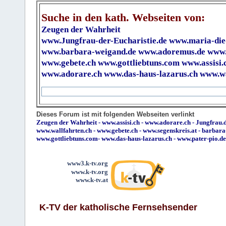
Suche in den kath. Webseiten von:
Zeugen der Wahrheit
www.Jungfrau-der-Eucharistie.de
www.maria-die
www.barbara-weigand.de
www.adoremus.de
www.
www.gebete.ch
www.gottliebtuns.com
www.assisi.
www.adorare.ch
www.das-haus-lazarus.ch
www.wa
Dieses Forum ist mit folgenden Webseiten verlinkt
Zeugen der Wahrheit
-
www.assisi.ch
-
www.adorare.ch
-
Jungfrau.d
www.wallfahrten.ch
-
www.gebete.ch
-
www.segenskreis.at
-
barbara
www.gottliebtuns.com
-
www.das-haus-lazarus.ch
-
www.pater-pio.de
www3.k-tv.org
www.k-tv.org
www.k-tv.at
K-TV der katholische Fernsehsender