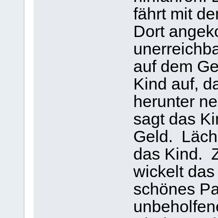
fährt mit 
Dort angek
unerreichba
auf dem Ges
Kind auf, 
herunter n
sagt das Ki
Geld. Läche
das Kind.
wickelt das
schönes Pap
unbeholfe