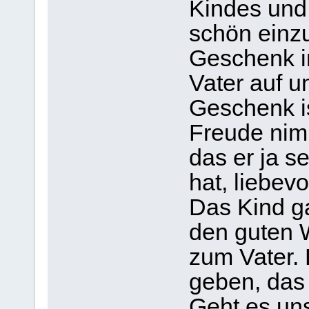
Kindes und
schön einz
Geschenk i
Vater auf u
Geschenk is
Freude nim
das er ja s
hat, liebevo
Das Kind ga
den guten W
zum Vater. 
geben, das 
Geht es uns