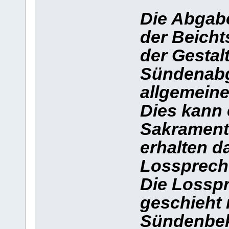
Die Abgabe
der Beichts
der Gestal
Sündenabg
allgemeine
Dies kann 
Sakrament 
erhalten d
Lossprech
Die Losspr
geschieht 
Sündenbek