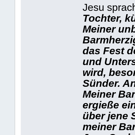
Jesu sprac
Tochter, k
Meiner unb
Barmherzig
das Fest d
und Unters
wird, beso
Sünder. An
Meiner Bar
ergieße e
über jene S
meiner Bar