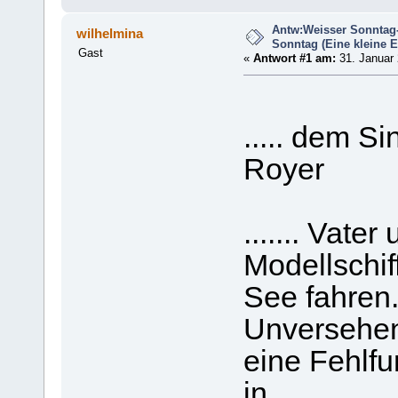
Antw:Weisser Sonntag
wilhelmina
Sonntag (Eine kleine 
Gast
«
Antwort #1 am:
31. Januar 
..... dem S
Royer
....... Vate
Modellschif
See fahren
Unversehen
eine Fehlfu
in