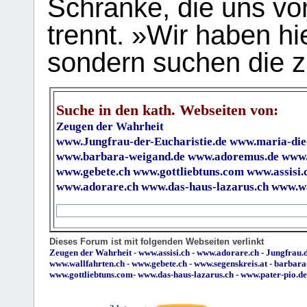
Schranke, die uns vo
trennt. »Wir haben hi
sondern suchen die z
Suche in den kath. Webseiten von:
Zeugen der Wahrheit
www.Jungfrau-der-Eucharistie.de
www.maria-die
www.barbara-weigand.de
www.adoremus.de
www.
www.gebete.ch
www.gottliebtuns.com
www.assisi.
www.adorare.ch
www.das-haus-lazarus.ch
www.wa
Dieses Forum ist mit folgenden Webseiten verlinkt
Zeugen der Wahrheit
-
www.assisi.ch
-
www.adorare.ch
-
Jungfrau.d
www.wallfahrten.ch
-
www.gebete.ch
-
www.segenskreis.at
-
barbara
www.gottliebtuns.com
-
www.das-haus-lazarus.ch
-
www.pater-pio.de