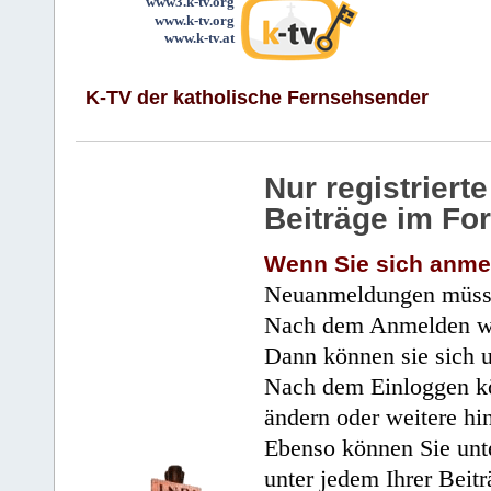
www3.k-tv.org
www.k-tv.org
www.k-tv.at
K-TV der katholische Fernsehsender
Nur registrier
Beiträge im Fo
Wenn Sie sich anme
Neuanmeldungen müsse
Nach dem Anmelden wir
Dann können sie sich 
Nach dem Einloggen kö
ändern oder weitere hi
Ebenso können Sie unte
unter jedem Ihrer Beitr