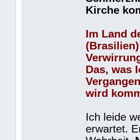
Kirche k
Im Land d
(Brasilien
Verwirrun
Das, was I
Vergangen
wird kom
Ich leide 
erwartet. E