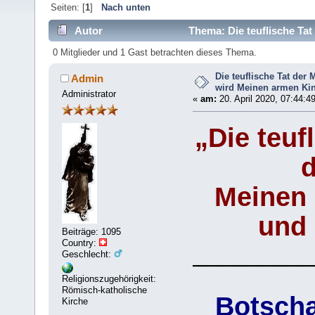
Seiten: [
1
]
Nach unten
Autor
Thema: Die teuflische Ta
und (Gelesen 6201 mal)
0 Mitglieder und 1 Gast betrachten dieses Thema.
Die teuflische Tat der
Admin
wird Meinen armen Ki
Administrator
«
am:
20. April 2020, 07:44:4
„Die teuf
d
Meinen 
und 
Beiträge: 1095
Country:
_________
Geschlecht:
Religionszugehörigkeit:
Römisch-katholische
Botscha
Kirche