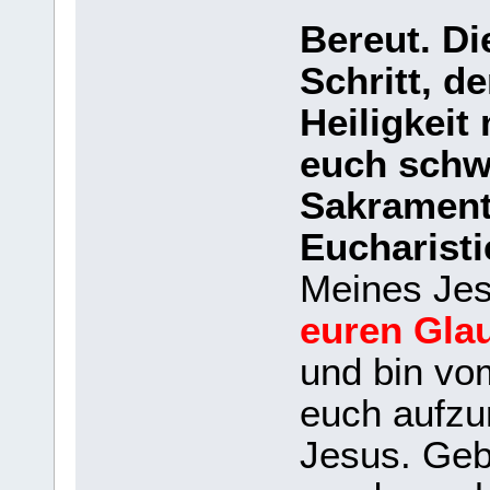
Bereut. Di
Schritt, d
Heiligkei
euch schwa
Sakrament 
Eucharisti
Meines Je
euren Gla
und bin v
euch aufzur
Jesus. Geb