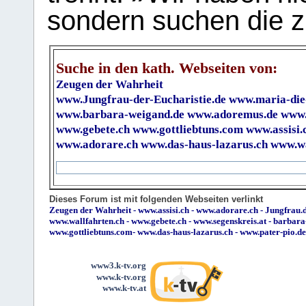
sondern suchen die z
Suche in den kath. Webseiten von:
Zeugen der Wahrheit
www.Jungfrau-der-Eucharistie.de
www.maria-die
www.barbara-weigand.de
www.adoremus.de
www.
www.gebete.ch
www.gottliebtuns.com
www.assisi.
www.adorare.ch
www.das-haus-lazarus.ch
www.wa
Dieses Forum ist mit folgenden Webseiten verlinkt
Zeugen der Wahrheit
-
www.assisi.ch
-
www.adorare.ch
-
Jungfrau.d
www.wallfahrten.ch
-
www.gebete.ch
-
www.segenskreis.at
-
barbara
www.gottliebtuns.com
-
www.das-haus-lazarus.ch
-
www.pater-pio.de
www3.k-tv.org
www.k-tv.org
www.k-tv.at