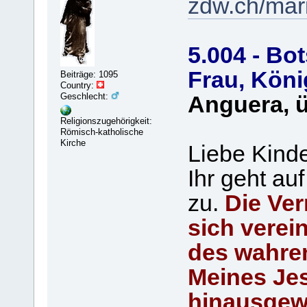
zdw.ch/mar
5.004 - Bo
Frau, Köni
Beiträge: 1095
Country:
Geschlecht:
Anguera, ü
Religionszugehörigkeit:
Römisch-katholische
Kirche
Liebe Kinde
Ihr geht au
zu.
Die Ver
sich verei
des wahre
Meines Jes
hinausgew