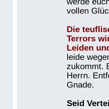
werde euch
vollen Glüc
Die teufli
Terrors w
Leiden un
leide wege
zukommt. B
Herrn. Entf
Gnade.
Seid Verte