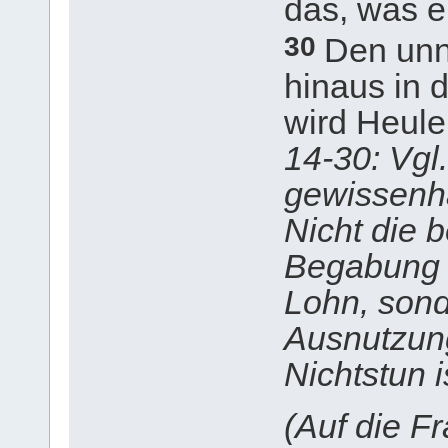
das, was 
30
Den unn
hinaus in 
wird Heule
14-30: Vgl.
gewissenha
Nicht die 
Begabung i
Lohn, sond
Ausnutzun
Nichtstun 
(Auf die F