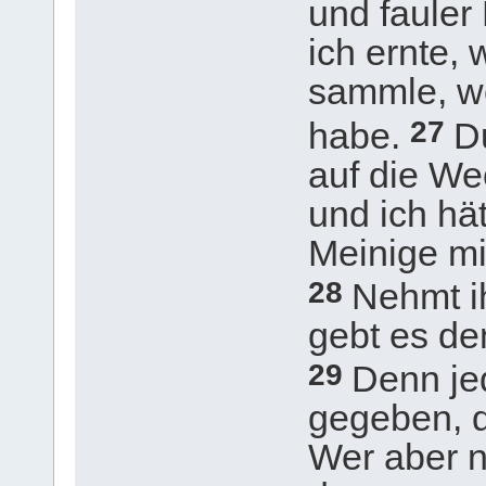
und fauler
ich ernte, 
sammle, wo
27
habe.
D
auf die We
und ich hä
Meinige mi
28
Nehmt i
gebt es de
29
Denn je
gegeben, d
Wer aber n