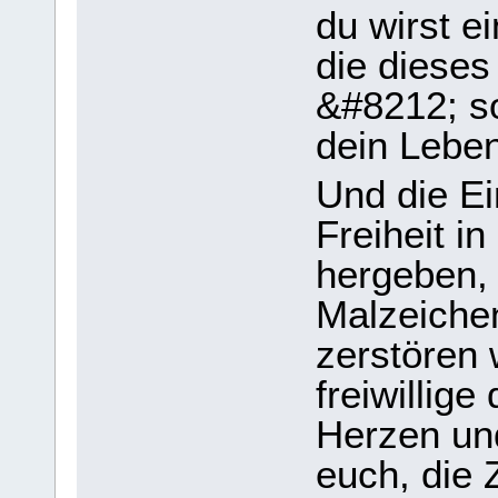
du wirst e
die diese
&#8212; so
dein Leben
Und die Ei
Freiheit i
hergeben,
Malzeichen
zerstören 
freiwillige
Herzen und
euch, die Z