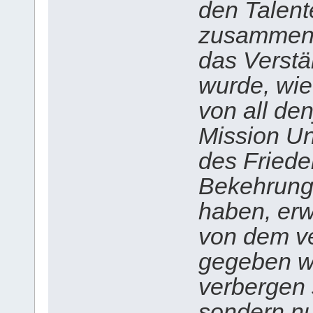
den Talent
zusammenhä
das Verstä
wurde, wie 
von all de
Mission Un
des Friede
Bekehrung 
haben, erw
von dem v
gegeben w
verbergen s
sondern nu