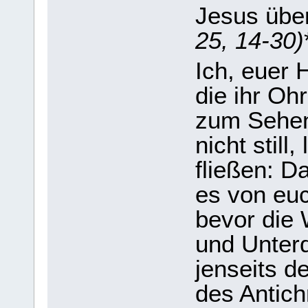
Jesus über
25, 14-30)
Ich, euer 
die ihr O
zum Sehen 
nicht still
fließen: D
es von euc
bevor die 
und Unter
jenseits d
des Antichr