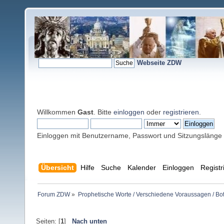
Webseite ZDW
Willkommen
Gast
. Bitte
einloggen
oder
registrieren
.
Einloggen mit Benutzername, Passwort und Sitzungslänge
Übersicht
Hilfe
Suche
Kalender
Einloggen
Registr
Forum ZDW
»
Prophetische Worte / Verschiedene Voraussagen / Bo
Seiten: [
1
]
Nach unten