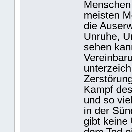
Menschen g
meisten M
die Auserw
Unruhe, Un
sehen kan
Vereinbaru
unterzeich
Zerstörung
Kampf des 
und so vie
in der Sün
gibt keine
dem Tod e