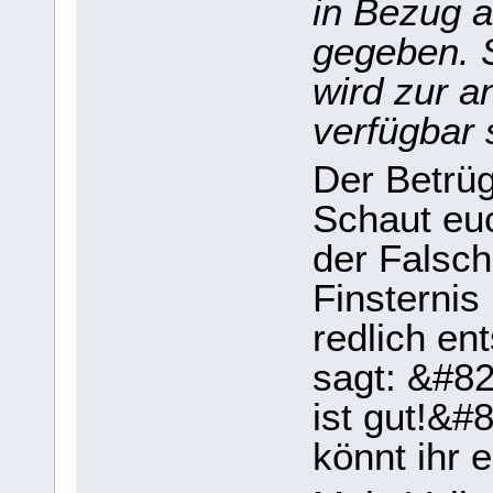
in Bezug a
gegeben. S
wird zur 
verfügbar 
Der Betrüg
Schaut eu
der Falschh
Finsternis
redlich en
sagt: &#82
ist gut!&
könnt ihr 