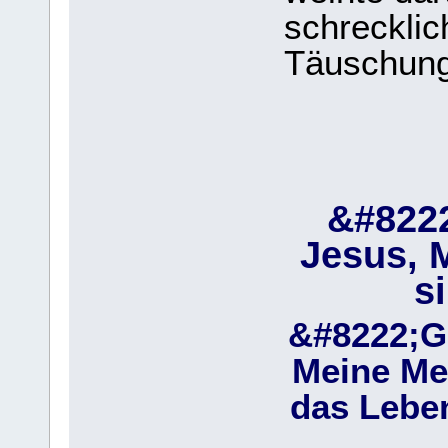
schrecklic
Täuschung
&#8222
Jesus, 
s
&#8222;Gi
Meine Me
das Lebe