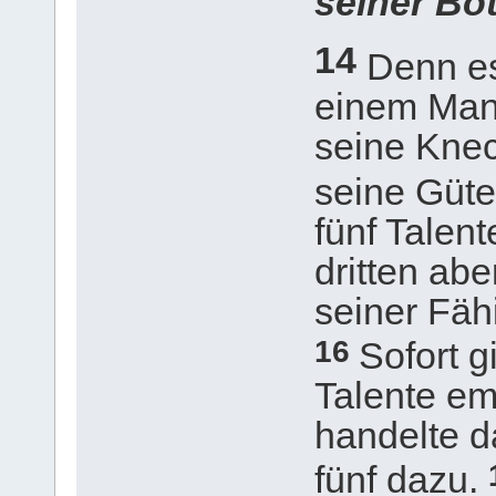
seiner Bo
14
Denn es
einem Mann
seine Knec
seine Güte
fünf Talen
dritten ab
seiner Fähi
16
Sofort g
Talente em
handelte 
fünf dazu.