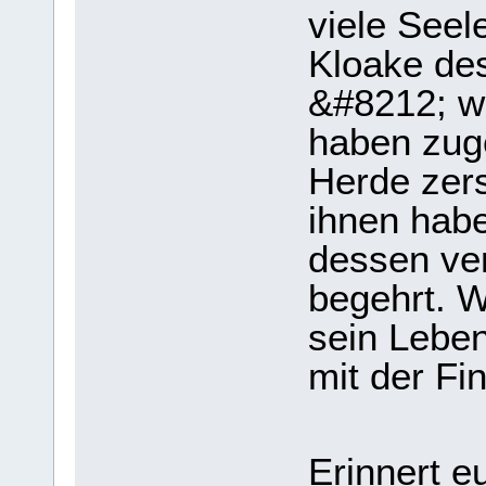
viele Seele
Kloake des
&#8212; wi
haben zuge
Herde zers
ihnen habe
dessen ver
begehrt. 
sein Leben
mit der Fin
Erinnert e