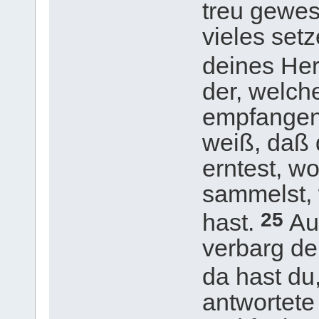
treu gewese
vieles set
deines Her
der, welch
empfangen 
weiß, daß 
erntest, wo
sammelst, 
25
hast.
Au
verbarg dei
da hast du,
antwortete