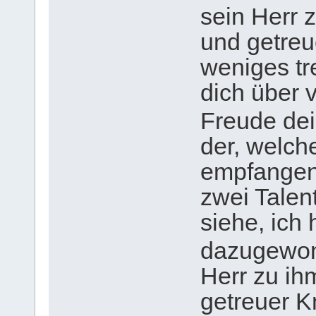
sein Herr 
und getreu
weniges tre
dich über v
Freude de
der, welch
empfangen 
zwei Talen
siehe, ich
dazugewo
Herr zu ih
getreuer K