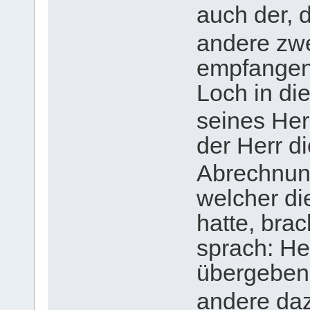
auch der, d
andere zw
empfangen 
Loch in di
seines Her
der Herr d
Abrechnun
welcher di
hatte, bra
sprach: Her
übergeben,
andere d