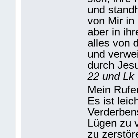
und standh
von Mir in
aber in ih
alles von 
und verwe
durch Jes
22 und Lk 
Mein Rufe
Es ist lei
Verderbens
Lügen zu v
zu zerstör