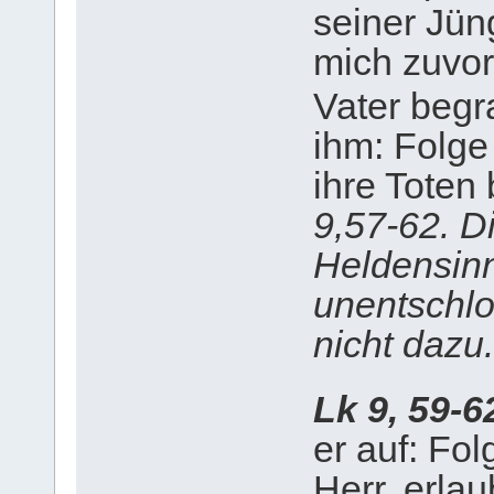
seiner Jüng
mich zuvo
Vater beg
ihm: Folge
ihre Toten
9,57-62. Di
Heldensinn
unentschl
nicht dazu.
Lk 9, 59-
er auf: Fol
Herr, erlau