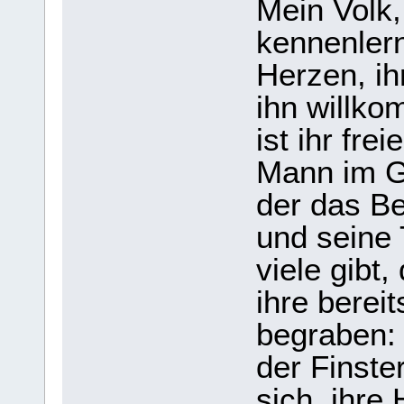
Mein Volk,
kennenlern
Herzen, ih
ihn willk
ist ihr fre
Mann im G
der das B
und seine 
viele gibt
ihre berei
begraben: 
der Finste
sich, ihre