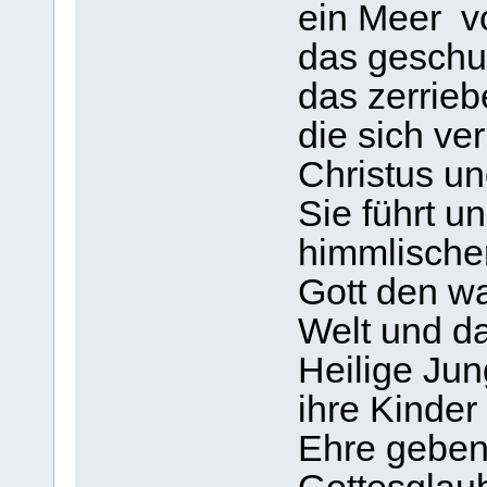
ein Meer vo
das gesch
das zerrie
die sich v
Christus un
Sie führt u
himmlischen
Gott den w
Welt und d
Heilige Jun
ihre Kinder 
Ehre geben