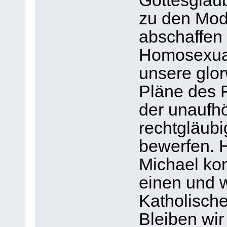
Gottesglaub
zu den Mode
abschaffen
Homosexuali
unsere glor
Pläne des 
der unaufhö
rechtgläubi
bewerfen. H
Michael ko
einen und 
Katholische
Bleiben wir 