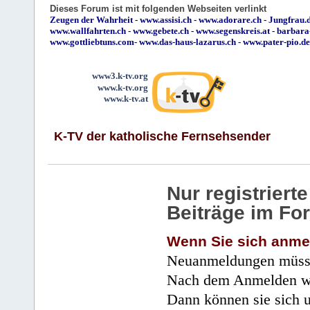
Dieses Forum ist mit folgenden Webseiten verlinkt
Zeugen der Wahrheit
-
www.assisi.ch
-
www.adorare.ch
-
Jungfrau.d
www.wallfahrten.ch
-
www.gebete.ch
-
www.segenskreis.at
-
barbara
www.gottliebtuns.com
-
www.das-haus-lazarus.ch
-
www.pater-pio.de
www3.k-tv.org
www.k-tv.org
www.k-tv.at
K-TV der katholische Fernsehsender
Nur registrier
Beiträge im Fo
Wenn Sie sich anme
Neuanmeldungen müsse
Nach dem Anmelden wir
Dann können sie sich 