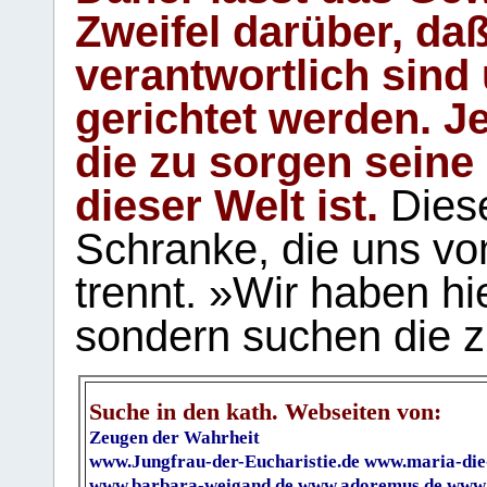
Zweifel darüber, daß
verantwortlich sind
gerichtet werden. Je
die zu sorgen seine
dieser Welt ist.
Diese
Schranke, die uns vo
trennt. »Wir haben hi
sondern suchen die z
Suche in den kath. Webseiten von:
Zeugen der Wahrheit
www.Jungfrau-der-Eucharistie.de
www.maria-die
www.barbara-weigand.de
www.adoremus.de
www.