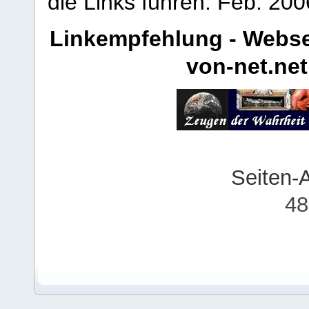
die Links führen.
Feb. 200
Linkempfehlung - Webse
von-net.net
Seiten-
48