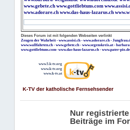
www.gebete.ch
www.gottliebtuns.com
www.assisi.
www.adorare.ch
www.das-haus-lazarus.ch
www.wa
Dieses Forum ist mit folgenden Webseiten verlinkt
Zeugen der Wahrheit
-
www.assisi.ch
-
www.adorare.ch
-
Jungfrau.d
www.wallfahrten.ch
-
www.gebete.ch
-
www.segenskreis.at
-
barbara
www.gottliebtuns.com
-
www.das-haus-lazarus.ch
-
www.pater-pio.de
www3.k-tv.org
www.k-tv.org
www.k-tv.at
K-TV der katholische Fernsehsender
Nur registrier
Beiträge im Fo