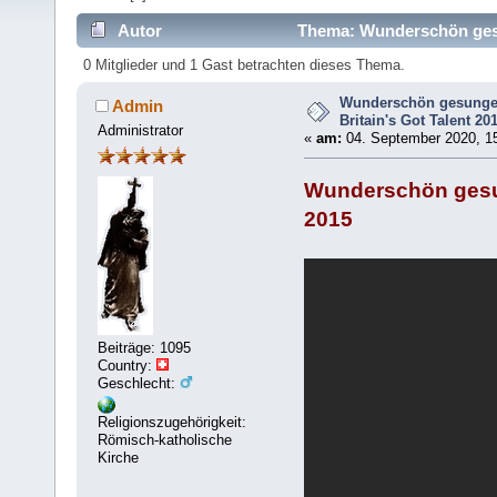
Autor
Thema: Wunderschön gesun
mal)
0 Mitglieder und 1 Gast betrachten dieses Thema.
Wunderschön gesungen
Admin
Britain's Got Talent 20
Administrator
«
am:
04. September 2020, 15
Wunderschön gesun
2015
Beiträge: 1095
Country:
Geschlecht:
Religionszugehörigkeit:
Römisch-katholische
Kirche