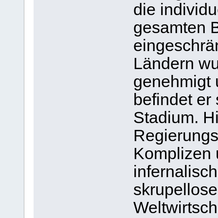
die individ
gesamten B
eingeschrä
Ländern wur
genehmigt u
befindet er
Stadium. Hi
Regierungsc
Komplizen u
infernalisc
skrupellose
Weltwirtsc