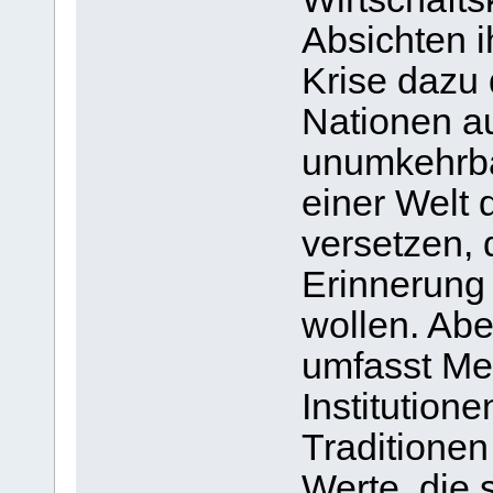
Absichten i
Krise dazu
Nationen a
unumkehrba
einer Welt 
versetzen, 
Erinnerung 
wollen. Abe
umfasst Me
Institutione
Traditione
Werte, die 