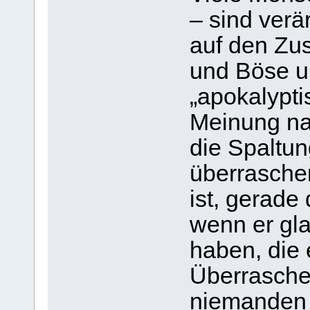
– sind verä
auf den Zu
und Böse u
„apokalypti
Meinung nac
die Spaltun
überraschen
ist, gerade
wenn er glau
haben, die 
Überraschen
niemanden g