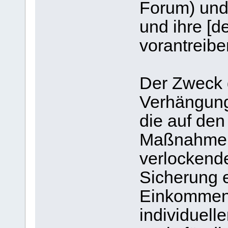
Forum) und
und ihre [d
vorantreibe
Der Zweck d
Verhängung
die auf den
Maßnahmen a
verlockend
Sicherung e
Einkommen
individuell