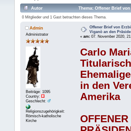
Autor
Thema: Offener Brief von
(Gelesen 6470 mal)
0 Mitglieder und 1 Gast betrachten dieses Thema.
Offener Brief von Erzb
Admin
Viganò an den Präsid
Administrator
«
am:
07. November 2020, 21
Carlo Mar
Titularisc
Ehemalige
in den Ver
Beiträge: 1095
Amerika
Country:
Geschlecht:
Religionszugehörigkeit:
OFFENER 
Römisch-katholische
Kirche
PRÄSIDE