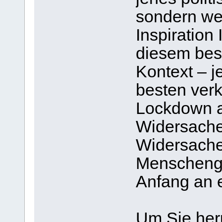
sondern we
Inspiration
diesem bes
Kontext – j
besten ver
Lockdown au
Widersacher
Widersacher
Menschenge
Anfang an e
Um Sie her