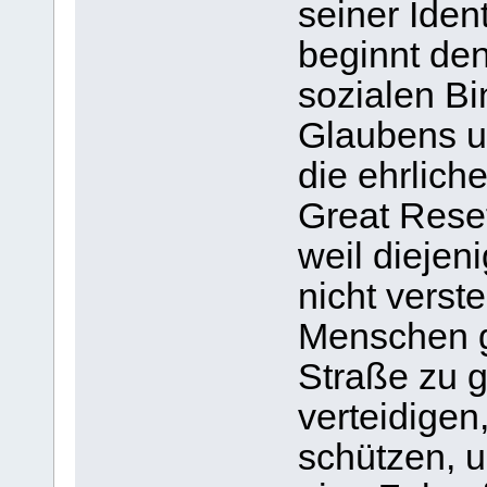
seiner Iden
beginnt den
sozialen B
Glaubens un
die ehrlich
Great Reset
weil diejen
nicht verst
Menschen gi
Straße zu 
verteidigen
schützen, 