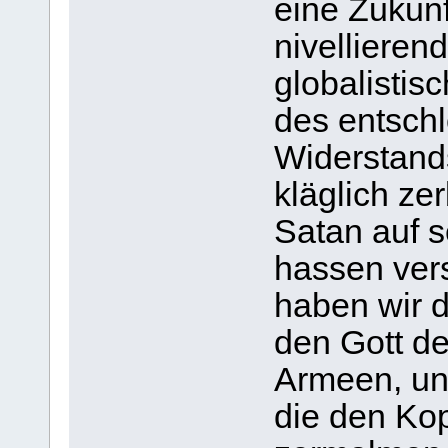
eine Zukunf
nivellieren
globalistis
des entsch
Widerstands
kläglich ze
Satan auf s
hassen vers
haben wir d
den Gott d
Armeen, und
die den Kop