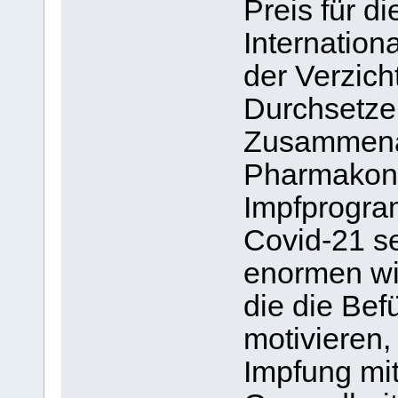
Preis für d
Internatio
der Verzich
Durchsetzen
Zusammenar
Pharmakonz
Impfprogra
Covid-21 s
enormen wir
die die Bef
motivieren,
Impfung mi