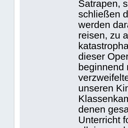
Satrapen, s
schließen 
werden dara
reisen, zu 
katastroph
dieser Oper
beginnend 
verzweifelt
unseren Ki
Klassenkam
denen gesag
Unterricht 