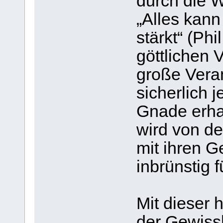
durch die W
„Alles kann
stärkt“ (Ph
göttlichen 
große Veran
sicherlich 
Gnade erha
wird von de
mit ihren G
inbrünstig f
Mit dieser
der Gewissh