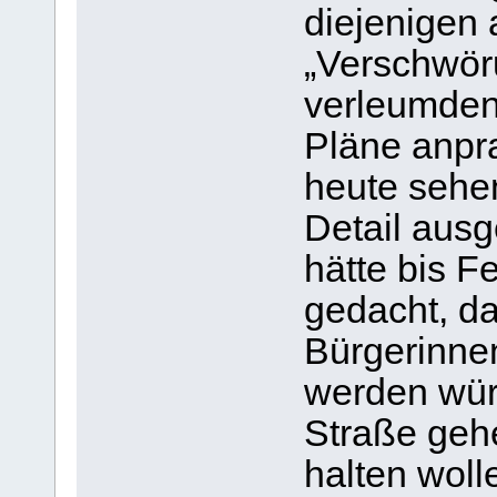
diejenigen 
„Verschwör
verleumden,
Pläne anpr
heute sehen
Detail aus
hätte bis F
gedacht, da
Bürgerinnen
werden würd
Straße gehe
halten woll