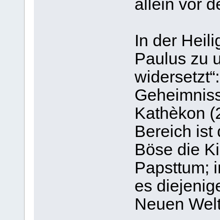
allein vor 
In der Heili
Paulus zu u
widersetzt“
Geheimniss
Kathèkon (2
Bereich ist
Böse die K
Papsttum; i
es diejenig
Neuen Welt