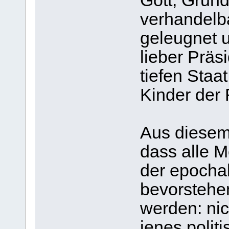
Gott, Grund
verhandelba
geleugnet 
lieber Präs
tiefen Staat
Kinder der F
Aus diesem
dass alle 
der epocha
bevorstehe
werden: nic
jenes polit