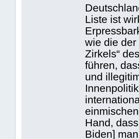
Deutschland
Liste ist wi
Erpressbar
wie die der
Zirkels“ de
führen, das
und illegiti
Innenpolitik
internation
einmischen 
Hand, dass 
Biden] mani