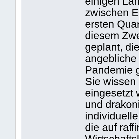
einigen Lä
zwischen E
ersten Quar
diesem Zwe
geplant, die
angebliche 
Pandemie ge
Sie wissen 
eingesetzt
und drakon
individuelle
die auf raff
Wirtschafts