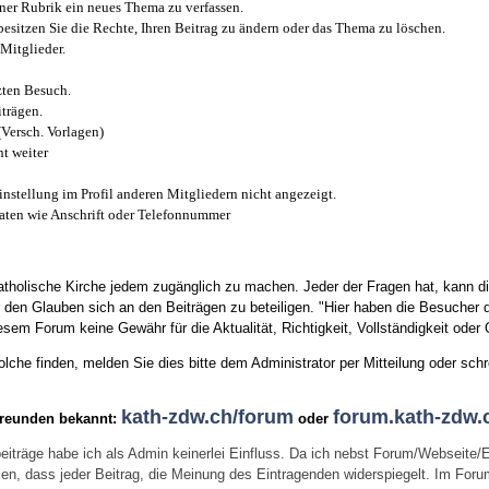
iner Rubrik ein neues Thema zu verfassen.
esitzen Sie die Rechte, Ihren Beitrag zu ändern oder das Thema zu löschen.
Mitglieder.
zten Besuch.
trägen.
(Versch. Vorlagen)
t weiter
instellung im Profil anderen Mitgliedern nicht angezeigt.
aten wie Anschrift oder Telefonnummer
tholische Kirche jedem zugänglich zu machen. Jeder der Fragen hat, kann di
den Glauben sich an den Beiträgen zu beteiligen. "Hier haben die Besucher d
sem Forum keine Gewähr für die Aktualität, Richtigkeit, Vollständigkeit oder Q
he finden, melden Sie dies bitte dem Administrator per Mitteilung oder schr
kath-zdw.ch/forum
forum.kath-zdw.
Freunden bekannt:
oder
eiträge habe ich als Admin keinerlei Einfluss. Da ich nebst Forum/Webseite/
wissen, dass jeder Beitrag, die Meinung des Eintragenden widerspiegelt. Im Fo