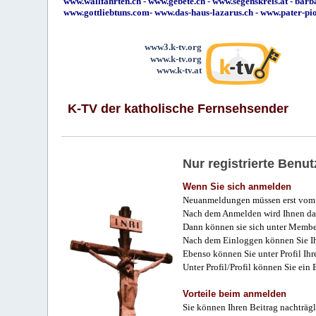
www.wallfahrten.ch
-
www.gebete.ch
-
www.segenskreis.at
-
barb
www.gottliebtuns.com
-
www.das-haus-lazarus.ch
-
www.pater-pi
www3.k-tv.org
www.k-tv.org
www.k-tv.at
K-TV der katholische Fernsehsender
Nur registrierte Ben
Wenn Sie sich anmelden
Neuanmeldungen müssen erst vom 
Nach dem Anmelden wird Ihnen das
Dann können sie sich unter Membe
Nach dem Einloggen können Sie Ihr
Ebenso können Sie unter Profil Ihr
Unter Profil/Profil können Sie ein
Vorteile beim anmelden
Sie können Ihren Beitrag nachträgl