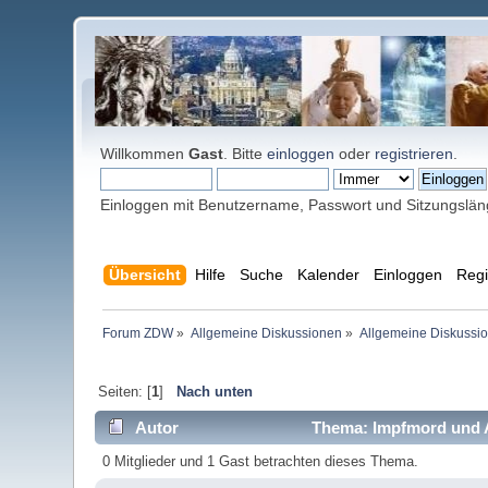
Willkommen
Gast
. Bitte
einloggen
oder
registrieren
.
Einloggen mit Benutzername, Passwort und Sitzungslä
Übersicht
Hilfe
Suche
Kalender
Einloggen
Regi
Forum ZDW
»
Allgemeine Diskussionen
»
Allgemeine Diskussi
Seiten: [
1
]
Nach unten
Autor
Thema: Impfmord und A
0 Mitglieder und 1 Gast betrachten dieses Thema.