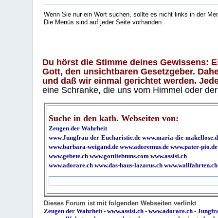
Wenn Sie nur ein Wort suchen, sollte es nicht links in der Me
Die Menüs sind auf jeder Seite vorhanden.
.
Du hörst die Stimme deines Gewissens: Es 
Gott, den unsichtbaren Gesetzgeber. Daher
und daß wir einmal gerichtet werden. Jeder
eine Schranke, die uns vom Himmel oder der H
Suche in den kath. Webseiten von:
Zeugen der Wahrheit
www.Jungfrau-der-Eucharistie.de
www.maria-die-makellose.d
www.barbara-weigand.de
www.adoremus.de
www.pater-pio.de
www.gebete.ch
www.gottliebtuns.com
www.assisi.ch
www.adorare.ch
www.das-haus-lazarus.ch
www.wallfahrten.ch
Dieses Forum ist mit folgenden Webseiten verlinkt
Zeugen der Wahrheit
-
www.assisi.ch
-
www.adorare.ch
-
Jungfra