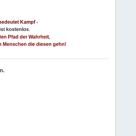
bedeutet Kampf
-
 ist kostenlos
.
den Pfad der Wahrheit,
an Menschen die diesen gehn!
n.