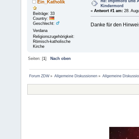
Re: Impfmord und A
Ein_Katholik
Kindermord
«
Antwort #1 am:
28. Augu
Beiträge: 33
Country:
Geschlecht:
Danke für den Hinweis 
Verdana
Religionszugehörigkeit:
Römisch-katholische
Kirche
Seiten: [
1
]
Nach oben
Forum ZDW
»
Allgemeine Diskussionen
»
Allgemeine Diskussi