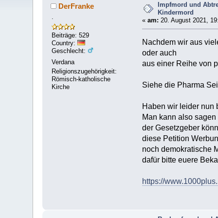
Impfmord und Abtre
DerFranke
Kindermord
.
«
am:
20. August 2021, 19
Beiträge: 529
Nachdem wir aus viele
Country:
Geschlecht:
oder auch
Verdana
aus einer Reihe von 
Religionszugehörigkeit:
Römisch-katholische
Siehe die Pharma Sei
Kirche
Haben wir leider nun 
Man kann also sagen
der Gesetzgeber könnt
diese Petition Werbun
noch demokratische Mi
dafür bitte euere Beka
https://www.1000plus.