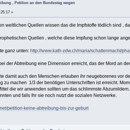
ibung , Petition an den Bundestag wegen
:25:17 »
n weltlichen Quellen wissen das die Impfstoffe tödlich sind , 
prophetischen Quellen , welche diese Impfung schon lange ang
te ganz unten:
http://www.kath-zdw.ch/maria/schattenmacht/pha
bei der Abtreibung eine Dimension erreicht, das der Mord an den
e damit auch den Menschen erlauben ihr neugeborenes vor den 
g zu machen 1/3 der benötigen Unterschriften ist erreicht. Mom
ttel die wir anwenden sollten um das schlimmste Abzumildern. I
nnten und falls Ihr sie noch nutzt die sozialen Netzwerke.
net/petition-keine-abtreibung-bis-zur-geburt