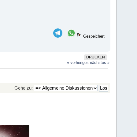
Gespeichert
DRUCKEN
« vorheriges
nächstes »
Gehe zu: