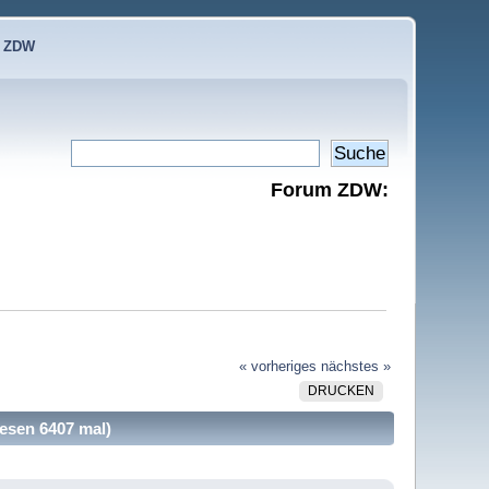
e ZDW
Forum ZDW:
« vorheriges
nächstes »
DRUCKEN
esen 6407 mal)