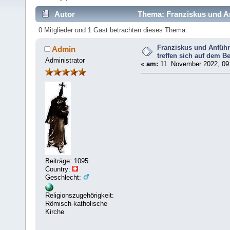
Autor
Thema: Franziskus und Anf
(Gelesen 5572 mal)
0 Mitglieder und 1 Gast betrachten dieses Thema.
Franziskus und Anführ
Admin
treffen sich auf dem B
Administrator
«
am:
11. November 2022, 09
Beiträge: 1095
Country:
Geschlecht:
Religionszugehörigkeit:
Römisch-katholische
Kirche