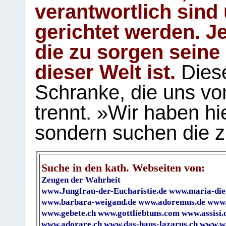
verantwortlich sind
gerichtet werden. Je
die zu sorgen seine
dieser Welt ist.
Diese
Schranke, die uns vo
trennt. »Wir haben hi
sondern suchen die z
Suche in den kath. Webseiten von:
Zeugen der Wahrheit
www.Jungfrau-der-Eucharistie.de
www.maria-die
www.barbara-weigand.de
www.adoremus.de
www.
www.gebete.ch
www.gottliebtuns.com
www.assisi.
www.adorare.ch
www.das-haus-lazarus.ch
www.wa