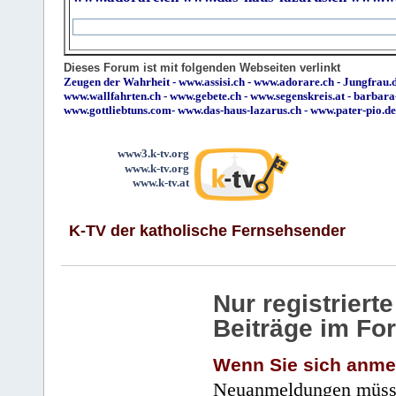
Dieses Forum ist mit folgenden Webseiten verlinkt
Zeugen der Wahrheit
-
www.assisi.ch
-
www.adorare.ch
-
Jungfrau.d
www.wallfahrten.ch
-
www.gebete.ch
-
www.segenskreis.at
-
barbara
www.gottliebtuns.com
-
www.das-haus-lazarus.ch
-
www.pater-pio.de
www3.k-tv.org
www.k-tv.org
www.k-tv.at
K-TV der katholische Fernsehsender
Nur registrier
Beiträge im Fo
Wenn Sie sich anme
Neuanmeldungen müsse