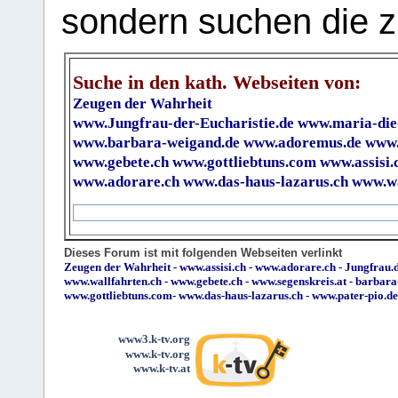
sondern suchen die z
Suche in den kath. Webseiten von:
Zeugen der Wahrheit
www.Jungfrau-der-Eucharistie.de
www.maria-die
www.barbara-weigand.de
www.adoremus.de
www.
www.gebete.ch
www.gottliebtuns.com
www.assisi.
www.adorare.ch
www.das-haus-lazarus.ch
www.wa
Dieses Forum ist mit folgenden Webseiten verlinkt
Zeugen der Wahrheit
-
www.assisi.ch
-
www.adorare.ch
-
Jungfrau.d
www.wallfahrten.ch
-
www.gebete.ch
-
www.segenskreis.at
-
barbara
www.gottliebtuns.com
-
www.das-haus-lazarus.ch
-
www.pater-pio.de
www3.k-tv.org
www.k-tv.org
www.k-tv.at