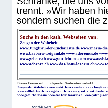
Schranke, die uns vo
trennt. »Wir haben hi
sondern suchen die z
Suche in den kath. Webseiten von:
Zeugen der Wahrheit
www.Jungfrau-der-Eucharistie.de
www.maria-die
www.barbara-weigand.de
www.adoremus.de
www.
www.gebete.ch
www.gottliebtuns.com
www.assisi.
www.adorare.ch
www.das-haus-lazarus.ch
www.wa
Dieses Forum ist mit folgenden Webseiten verlinkt
Zeugen der Wahrheit
-
www.assisi.ch
-
www.adorare.ch
-
Jungfrau.d
www.wallfahrten.ch
-
www.gebete.ch
-
www.segenskreis.at
-
barbara
www.gottliebtuns.com
-
www.das-haus-lazarus.ch
-
www.pater-pio.de
www3.k-tv.org