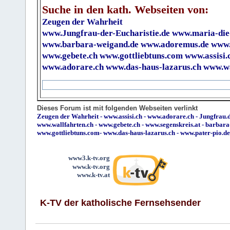
Suche in den kath. Webseiten von:
Zeugen der Wahrheit
www.Jungfrau-der-Eucharistie.de
www.maria-die
www.barbara-weigand.de
www.adoremus.de
www.
www.gebete.ch
www.gottliebtuns.com
www.assisi.
www.adorare.ch
www.das-haus-lazarus.ch
www.wa
Dieses Forum ist mit folgenden Webseiten verlinkt
Zeugen der Wahrheit
-
www.assisi.ch
-
www.adorare.ch
-
Jungfrau.d
www.wallfahrten.ch
-
www.gebete.ch
-
www.segenskreis.at
-
barbara
www.gottliebtuns.com
-
www.das-haus-lazarus.ch
-
www.pater-pio.de
www3.k-tv.org
www.k-tv.org
www.k-tv.at
K-TV der katholische Fernsehsender