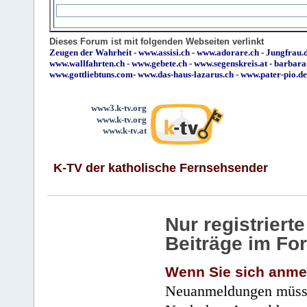
Dieses Forum ist mit folgenden Webseiten verlinkt
Zeugen der Wahrheit
-
www.assisi.ch
-
www.adorare.ch
-
Jungfrau.d
www.wallfahrten.ch
-
www.gebete.ch
-
www.segenskreis.at
-
barbara
www.gottliebtuns.com
-
www.das-haus-lazarus.ch
-
www.pater-pio.de
www3.k-tv.org
www.k-tv.org
www.k-tv.at
K-TV der katholische Fernsehsender
Nur registrier
Beiträge im Fo
Wenn Sie sich anme
Neuanmeldungen müsse