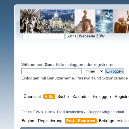
Webseite ZDW
Willkommen
Gast
. Bitte
einloggen
oder
registrieren
.
Einloggen mit Benutzername, Passwort und Sitzungslänge
Übersicht
Hilfe
Suche
Kalender
Einloggen
Registr
Forum ZDW
»
Hilfe
»
Profil bearbeiten
»
Gruppen Mitgliedschaft
Beginn
Registrierung
Profil-Features
Beiträge erstell