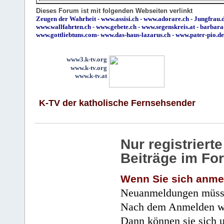
Dieses Forum ist mit folgenden Webseiten verlinkt
Zeugen der Wahrheit
-
www.assisi.ch
-
www.adorare.ch
-
Jungfrau.d
www.wallfahrten.ch
-
www.gebete.ch
-
www.segenskreis.at
-
barbara
www.gottliebtuns.com
-
www.das-haus-lazarus.ch
-
www.pater-pio.de
www3.k-tv.org
www.k-tv.org
www.k-tv.at
K-TV der katholische Fernsehsender
Nur registrier
Beiträge im Fo
Wenn Sie sich anme
Neuanmeldungen müsse
Nach dem Anmelden wir
Dann können sie sich 