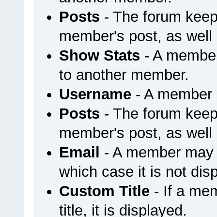
Posts
- The forum keep
member's post, as well
Show Stats
- A member
to another member.
Username
- A member u
Posts
- The forum keep
member's post, as well
Email
- A member may ch
which case it is not dis
Custom Title
- If a me
title, it is displayed.