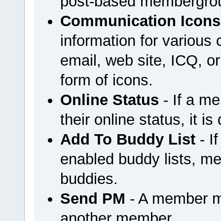
post-based membergrou
Communication Icons
information for variou
email, web site, ICQ, or 
form of icons.
Online Status
- If a m
their online status, it is
Add To Buddy List
- I
enabled buddy lists, m
buddies.
Send PM
- A member m
another member.