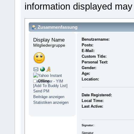
information displayed may
Zusammenfassung
Display Name 
Benutzername:
Mitgliedergruppe
Posts:
E-Mail:
Custom Title:
Personal Text:
Gender:
Age:
Location:
Offline
[Add To Buddy List]
Send PM
Date Registered:
Beiträge anzeigen
Local Time:
Statistiken anzeigen
Last Active:
Signatur:
Signatur