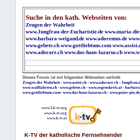
Suche in den kath. Webseiten von:
Zeugen der Wahrheit
www.Jungfrau-der-Eucharistie.de
www.maria-die
www.barbara-weigand.de
www.adoremus.de
www.
www.gebete.ch
www.gottliebtuns.com
www.assisi.
www.adorare.ch
www.das-haus-lazarus.ch
www.wa
Dieses Forum ist mit folgenden Webseiten verlinkt
Zeugen der Wahrheit
-
www.assisi.ch
-
www.adorare.ch
-
Jungfrau.d
www.wallfahrten.ch
-
www.gebete.ch
-
www.segenskreis.at
-
barbara
www.gottliebtuns.com
-
www.das-haus-lazarus.ch
-
www.pater-pio.de
www3.k-tv.org
www.k-tv.org
www.k-tv.at
K-TV der katholische Fernsehsender