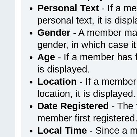
Personal Text
- If a m
personal text, it is disp
Gender
- A member may 
gender, in which case it
Age
- If a member has fi
is displayed.
Location
- If a member 
location, it is displayed.
Date Registered
- The
member first registered
Local Time
- Since a m