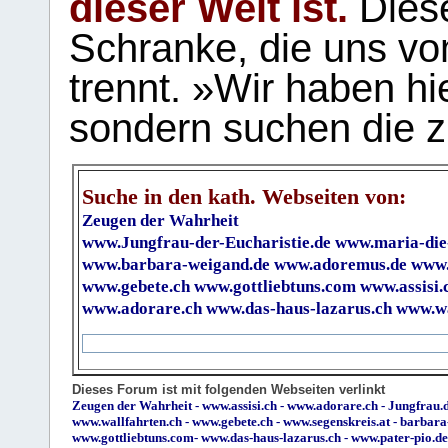
dieser Welt ist.
Diese
Schranke, die uns vo
trennt. »Wir haben hi
sondern suchen die z
Suche in den kath. Webseiten von:
Zeugen der Wahrheit
www.Jungfrau-der-Eucharistie.de
www.maria-die
www.barbara-weigand.de
www.adoremus.de
www.
www.gebete.ch
www.gottliebtuns.com
www.assisi.
www.adorare.ch
www.das-haus-lazarus.ch
www.wa
Dieses Forum ist mit folgenden Webseiten verlinkt
Zeugen der Wahrheit
-
www.assisi.ch
-
www.adorare.ch
-
Jungfrau.d
www.wallfahrten.ch
-
www.gebete.ch
-
www.segenskreis.at
-
barbara
www.gottliebtuns.com
-
www.das-haus-lazarus.ch
-
www.pater-pio.de