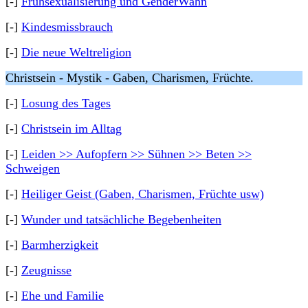
[-]
Frühsexualisierung und GenderWahn
[-]
Kindesmissbrauch
[-]
Die neue Weltreligion
Christsein - Mystik - Gaben, Charismen, Früchte.
[-]
Losung des Tages
[-]
Christsein im Alltag
[-]
Leiden >> Aufopfern >> Sühnen >> Beten >>
Schweigen
[-]
Heiliger Geist (Gaben, Charismen, Früchte usw)
[-]
Wunder und tatsächliche Begebenheiten
[-]
Barmherzigkeit
[-]
Zeugnisse
[-]
Ehe und Familie