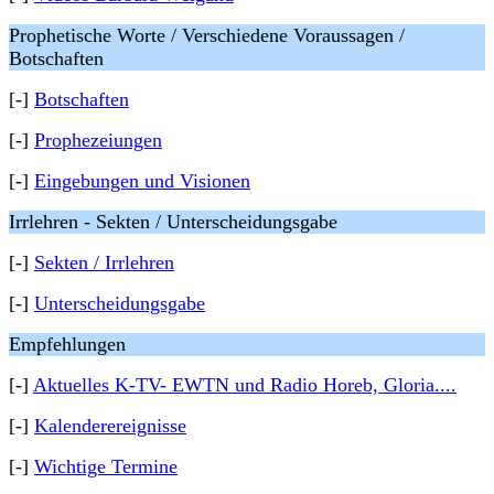
Prophetische Worte / Verschiedene Voraussagen /
Botschaften
[-]
Botschaften
[-]
Prophezeiungen
[-]
Eingebungen und Visionen
Irrlehren - Sekten / Unterscheidungsgabe
[-]
Sekten / Irrlehren
[-]
Unterscheidungsgabe
Empfehlungen
[-]
Aktuelles K-TV- EWTN und Radio Horeb, Gloria....
[-]
Kalenderereignisse
[-]
Wichtige Termine