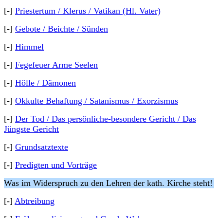
[-]
Priestertum / Klerus / Vatikan (Hl. Vater)
[-]
Gebote / Beichte / Sünden
[-]
Himmel
[-]
Fegefeuer Arme Seelen
[-]
Hölle / Dämonen
[-]
Okkulte Behaftung / Satanismus / Exorzismus
[-]
Der Tod / Das persönliche-besondere Gericht / Das
Jüngste Gericht
[-]
Grundsatztexte
[-]
Predigten und Vorträge
Was im Widerspruch zu den Lehren der kath. Kirche steht!
[-]
Abtreibung