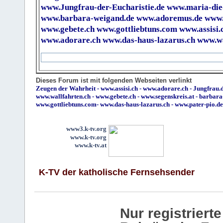
www.Jungfrau-der-Eucharistie.de
www.maria-die
www.barbara-weigand.de
www.adoremus.de
www.
www.gebete.ch
www.gottliebtuns.com
www.assisi.
www.adorare.ch
www.das-haus-lazarus.ch
www.wa
Dieses Forum ist mit folgenden Webseiten verlinkt
Zeugen der Wahrheit
-
www.assisi.ch
-
www.adorare.ch
-
Jungfrau.d
www.wallfahrten.ch
-
www.gebete.ch
-
www.segenskreis.at
-
barbara
www.gottliebtuns.com
-
www.das-haus-lazarus.ch
-
www.pater-pio.de
www3.k-tv.org
www.k-tv.org
www.k-tv.at
K-TV der katholische Fernsehsender
Nur registrier