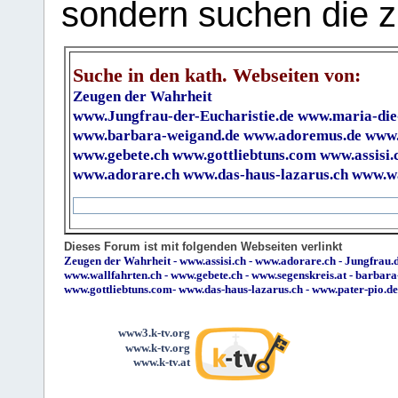
sondern suchen die z
Suche in den kath. Webseiten von:
Zeugen der Wahrheit
www.Jungfrau-der-Eucharistie.de
www.maria-die
www.barbara-weigand.de
www.adoremus.de
www.
www.gebete.ch
www.gottliebtuns.com
www.assisi.
www.adorare.ch
www.das-haus-lazarus.ch
www.wa
Dieses Forum ist mit folgenden Webseiten verlinkt
Zeugen der Wahrheit
-
www.assisi.ch
-
www.adorare.ch
-
Jungfrau.d
www.wallfahrten.ch
-
www.gebete.ch
-
www.segenskreis.at
-
barbara
www.gottliebtuns.com
-
www.das-haus-lazarus.ch
-
www.pater-pio.de
www3.k-tv.org
www.k-tv.org
www.k-tv.at