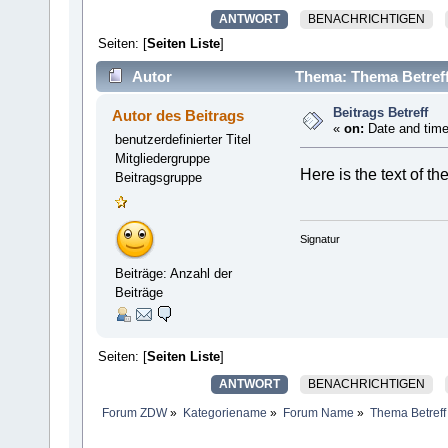
ANTWORT
BENACHRICHTIGEN
Seiten: [
Seiten Liste
]
Autor
Thema: Thema Betreff
Beitrags Betreff
Autor des Beitrags
«
on:
Date and time
benutzerdefinierter Titel
Mitgliedergruppe
Here is the text of t
Beitragsgruppe
Signatur
Beiträge: Anzahl der
Beiträge
Seiten: [
Seiten Liste
]
ANTWORT
BENACHRICHTIGEN
Forum ZDW
»
Kategoriename
»
Forum Name
»
Thema Betreff