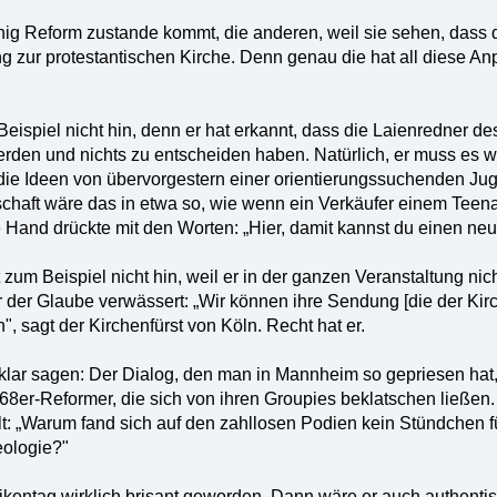
nig Reform zustande kommt, die anderen, weil sie sehen, dass d
g zur protestantischen Kirche. Denn genau die hat all diese A
ispiel nicht hin, denn er hat erkannt, dass die Laienredner d
rden und nichts zu entscheiden haben. Natürlich, er muss es wis
, die Ideen von übervorgestern einer orientierungssuchenden J
tschaft wäre das in etwa so, wie wenn ein Verkäufer einem Teena
 Hand drückte mit den Worten: „Hier, damit kannst du einen ne
 zum Beispiel nicht hin, weil er in der ganzen Veranstaltung ni
er der Glaube verwässert: „Wir können ihre Sendung [die der Kir
n", sagt der Kirchenfürst von Köln. Recht hat er.
ar sagen: Der Dialog, den man in Mannheim so gepriesen hat, 
 68er-Reformer, die sich von ihren Groupies beklatschen ließen
t: „Warum fand sich auf den zahllosen Podien kein Stündchen fü
ologie?"
ikentag wirklich brisant geworden. Dann wäre er auch authent