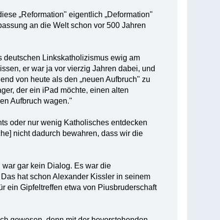
iese „Reformation" eigentlich „Deformation"
npassung an die Welt schon vor 500 Jahren
es deutschen Links­katholizismus ewig am
sen, er war ja vor vierzig Jahren dabei, und
ugend von heute als den „neuen Aufbruch" zu
ger, der ein iPad möchte, einen alten
uen Aufbruch wagen."
chts oder nur wenig Katholisches entdecken
che] nicht dadurch bewahren, dass wir die
war gar kein Dialog. Es war die
. Das hat schon Alexander Kissler in seinem
r ein Gipfeltreffen etwa von Piusbruderschaft
isch gewesen, denn mit der bevorstehenden