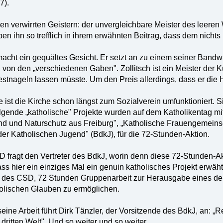
7).
en verwirrten Geistern: der unvergleichbare Meister des leeren
en ihn so trefflich in ihrem erwähnten Beitrag, dass dem nicht
 macht ein gequältes Gesicht. Er setzt an zu einem seiner Band
, von den „verschiedenen Gaben". Zollitsch ist ein Meister der K
festnageln lassen müsste. Um den Preis allerdings, dass er die H
 ist die Kirche schon längst zum Sozialverein umfunktioniert. S
lgende „katholische" Projekte wurden auf dem Katholikentag m
d und Naturschutz aus Freiburg", „Katholische Frauengemeinsch
der Katholischen Jugend" (BdkJ), für die 72-Stunden-Aktion.
 fragt den Vertreter des BdkJ, worin denn diese 72-Stunden-Ak
ass hier ein einziges Mal ein genuin katholisches Projekt erwä
 des CSD, 72 Stunden Gruppenarbeit zur Herausgabe eines d
lischen Glauben zu ermöglichen.
 seine Arbeit führt Dirk Tänzler, der Vorsitzende des BdkJ, an: „
 dritten Welt". Und so weiter und so weiter.