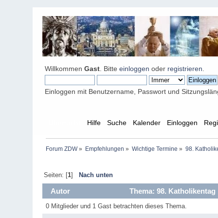
Willkommen
Gast
. Bitte
einloggen
oder
registrieren
.
Einloggen mit Benutzername, Passwort und Sitzungslä
Übersicht
Hilfe
Suche
Kalender
Einloggen
Regi
Forum ZDW
»
Empfehlungen
»
Wichtige Termine
»
98. Katholi
Seiten: [
1
]
Nach unten
Autor
Thema: 98. Katholikentag
0 Mitglieder und 1 Gast betrachten dieses Thema.