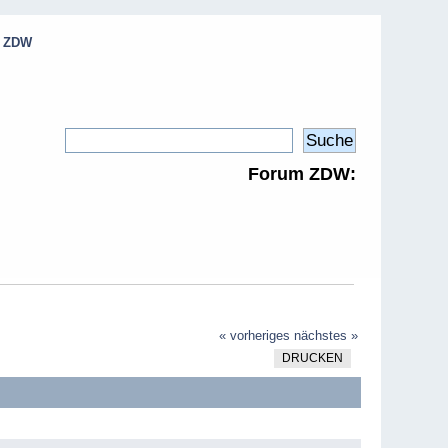
e ZDW
Forum ZDW:
« vorheriges
nächstes »
DRUCKEN