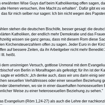
s erwähnten Wise Guys darf beim Katholikentag offen sagen, das
lte Herren versuchen, ihre Macht zu erhalten". Dafür gibt es 
n das für mich selber nur sagen: Ich bin nicht wegen des Papste
len stehen die deutschen Bischöfe, besser gesagt: die deutsc
lärten Katholiken, der endlich mehr Demokratie und das Frauen
chzeitig wissen sie ganz genau, dass mit diesem Rom diese Sa
den Kirchensteuerzahlern offen zu sagen. Jeder Euro in der Kirc
ffen auf bessere Zeiten, da ihr Arbeitgeber nicht mehr Benedikt
II. heißt.
ei dem unsinnigen Versuch, gottlose Unmoral mit dem Evangeliu
rzbischof von Berlin in Moralfragen als gefestigt; für ihn ist de
agte er wörtlich: „Ich denke auch, dass wir uns darin einig sein
chen sexuellen Verhältnisses oder einer sexuellen Beziehung 
ander übernehmen, wo sie in einer dauerhaften homosexuellen
hnlicher Weise zu einer heterosexuellen Beziehung zu sehen."
as Evangelium (Röm 1,24-27) als auch die Lehre der nachkonzil