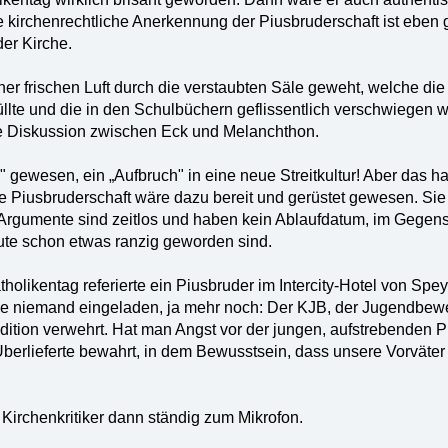
e kirchenrechtliche Anerkennung der Piusbruderschaft ist eben
der Kirche.
er frischen Luft durch die verstaubten Säle geweht, welche d
lte und die in den Schulbüchern geflissentlich verschwiegen wi
ie Diskussion zwischen Eck und Melanchthon.
 gewesen, ein „Aufbruch" in eine neue Streitkultur! Aber das ha
 Piusbruderschaft wäre dazu bereit und gerüstet gewesen. Sie ist
Argumente sind zeitlos und haben kein Ablaufdatum, im Gegen
ute schon etwas ranzig geworden sind.
holikentag referierte ein Piusbruder im Intercity-Hotel von Sp
niemand eingeladen, ja mehr noch: Der KJB, der Jugendbeweg
adition verwehrt. Hat man Angst vor der jungen, aufstrebenden Pi
berlieferte bewahrt, in dem Bewusstsein, dass unsere Vorväte
 Kirchenkritiker dann ständig zum Mikrofon.