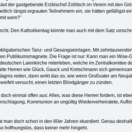
äut der gastgebende Erzbischof Zollitsch im Verein mit den G
itlich längst ergrauten Teilnehmern ein, sie hätten gefälligs
 mit wem?"
echt. Den Katholikentag könnte man auch mit dem Satz umschreiben
e obligatorischen Tanz- und Gesangseinlagen. Mit zehntausend
en Publikumsmagnete. Die Frage ist nur: Kann man ein Wise-G
 deutschen Laienkirche miterleben, welche im Zentralkomitee d
lte Herren wie Glück, Gauck und Kretschmann sich gemeinsa
 Wagnis reden, dann wirkt das so, wie wenn Großvater am Neuja
eifelt versucht, einen letzten Blindgänger zu zünden.
doch einmal offen aus: Alles, was diese Herren fordern, ist ebe
zerschlagung, Kommunion an ungültig Wiederverheiratete, Auf
t man doch schon in den 60er Jahren skandiert. Genau deshalb
 so hoffnungslos, dass keiner mehr hingeht.