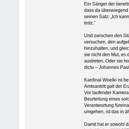
Ein Sänger der bereit
dass da überwiegend a
seinen Satz: „Ich kan
trotz."
Und zwischen den Stüh
versuchen, den aufgek
hinzuhalten, und glei
sie nicht den Mut, es 
austreten. Oder sie ho
dictu – Johannes Paul I
Kardinal Woelki ist b
Amtsantritt galt der E
Vor laufender Kamera s
Beurteilung eines sol
Verantwortung fürein
umgehen, ist das in ä
Damit hat er sowohl d