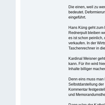
Die einen, weil zu we
bedeutet. Deformierun
eingeführt.
Hans Küng geht zum Be
Rednerpult bleiben we
es ist schon peinlich
verkaufen. In der Wir
Taschenrechner in die
Kardinal Meisner geht
kann. Für ihn wird hi
Inhalte billiger mache
Denn eins muss man kl
Selbstdarstellung der
Kommentar festgestell
und Memorandumsthe
Dann wäre der Kathol