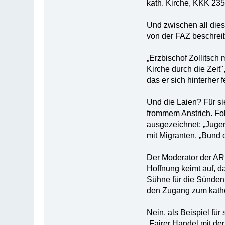
kath. Kirche, KKK 235
Und zwischen all dies
von der FAZ beschreib
„Erzbischof Zollitsch
Kirche durch die Zeit"
das er sich hinterher 
Und die Laien? Für sie
frommem Anstrich. Fo
ausgezeichnet: „Jugen
mit Migranten, „Bund 
Der Moderator der ARD
Hoffnung keimt auf, d
Sühne für die Sünden
den Zugang zum katho
Nein, als Beispiel für
„Fairer Handel mit der