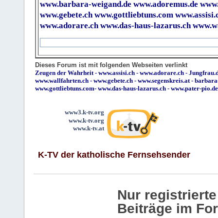
www.barbara-weigand.de
www.adoremus.de
www.
www.gebete.ch
www.gottliebtuns.com
www.assisi.
www.adorare.ch
www.das-haus-lazarus.ch
www.wa
Dieses Forum ist mit folgenden Webseiten verlinkt
Zeugen der Wahrheit
-
www.assisi.ch
-
www.adorare.ch
-
Jungfrau.d
www.wallfahrten.ch
-
www.gebete.ch
-
www.segenskreis.at
-
barbara
www.gottliebtuns.com
-
www.das-haus-lazarus.ch
-
www.pater-pio.de
www3.k-tv.org
www.k-tv.org
www.k-tv.at
K-TV der katholische Fernsehsender
Nur registrier
Beiträge im Fo