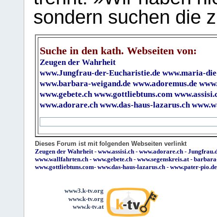
sondern suchen die z
Suche in den kath. Webseiten von:
Zeugen der Wahrheit
www.Jungfrau-der-Eucharistie.de
www.maria-die
www.barbara-weigand.de
www.adoremus.de
www.
www.gebete.ch
www.gottliebtuns.com
www.assisi.
www.adorare.ch
www.das-haus-lazarus.ch
www.wa
Dieses Forum ist mit folgenden Webseiten verlinkt
Zeugen der Wahrheit
-
www.assisi.ch
-
www.adorare.ch
-
Jungfrau.d
www.wallfahrten.ch
-
www.gebete.ch
-
www.segenskreis.at
-
barbara
www.gottliebtuns.com
-
www.das-haus-lazarus.ch
-
www.pater-pio.de
www3.k-tv.org
www.k-tv.org
www.k-tv.at