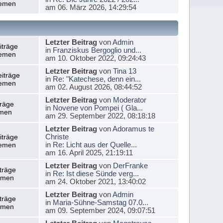
emen
am 06. März 2026, 14:29:54
Letzter Beitrag
von
Admin
iträge
in
Franziskus Bergoglio und...
emen
am 10. Oktober 2022, 09:24:43
Letzter Beitrag
von
Tina 13
iträge
in
Re: "Katechese, denn ein...
emen
am 02. August 2026, 08:44:52
Letzter Beitrag
von
Moderator
träge
in
Novene von Pompei ( Gla...
men
am 29. September 2022, 08:18:18
Letzter Beitrag
von
Adoramus te
Christe
iträge
in
Re: Licht aus der Quelle...
emen
am 16. April 2025, 21:19:11
Letzter Beitrag
von
DerFranke
träge
in
Re: Ist diese Sünde verg...
emen
am 24. Oktober 2021, 13:40:02
Letzter Beitrag
von
Admin
träge
in
Maria-Sühne-Samstag 07.0...
emen
am 09. September 2024, 09:07:51