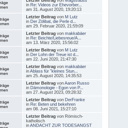
Letzter Beitrag
von
Magstrauss
träge
in
Re: Videos zur Ehevorber...
emen
am 31. August 2020, 19:20:13
Letzter Beitrag
von
M Lutz
träge
in
Der Zölibat, die Perle d...
emen
am 29. Februar 2020, 21:59:09
Letzter Beitrag
von
makkabäer
träge
in
Re: Beichte/Liebesreue/A...
emen
am 13. März 2020, 15:56:02
Letzter Beitrag
von
M Lutz
träge
in
Der Lohn der Treue ist d...
emen
am 22. Juni 2020, 21:47:30
Letzter Beitrag
von
makkabäer
träge
in
Ablass für "kleines Stun...
emen
am 25. August 2020, 14:35:53
Letzter Beitrag
von
Aaron Russo
träge
in
Dämonologie - Egon von P...
emen
am 27. August 2023, 09:28:32
Letzter Beitrag
von
DerFranke
träge
in
Re: Beten und bekehren
emen
am 08. Juni 2021, 15:27:10
Letzter Beitrag
von Römisch-
katholisch
träge
in
ANDACHT ZUR TODESANGST
emen