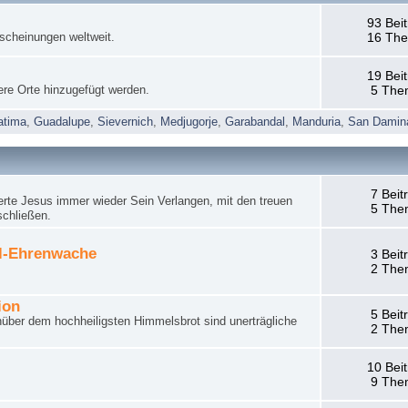
93 Bei
rscheinungen weltweit.
16 Th
19 Bei
ere Orte hinzugefügt werden.
5 The
atima
,
Guadalupe
,
Sievernich
,
Medjugorje
,
Garabandal
,
Manduria
,
San Damin
7 Beit
rte Jesus immer wieder Sein Verlangen, mit den treuen
5 The
schließen.
el-Ehrenwache
3 Beit
2 The
ion
5 Beit
nüber dem hochheiligsten Himmelsbrot sind unerträgliche
2 The
10 Bei
9 The