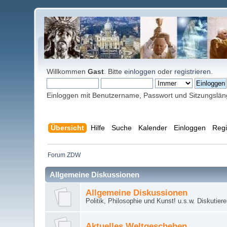
Willkommen
Gast
. Bitte
einloggen
oder
registrieren
.
Einloggen mit Benutzername, Passwort und Sitzungslä
Übersicht
Hilfe
Suche
Kalender
Einloggen
Regi
Forum ZDW
Allgemeine Diskussionen
Allgemeine Diskussionen
Politik, Philosophie und Kunst! u.s.w. Diskutier
Aktuelles Weltgeschehen