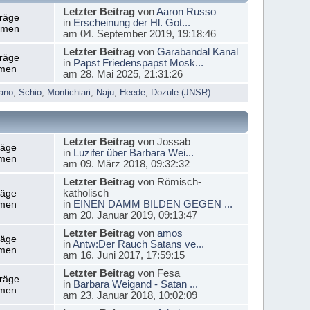
Letzter Beitrag
von
Aaron Russo
träge
in
Erscheinung der Hl. Got...
emen
am 04. September 2019, 19:18:46
Letzter Beitrag
von
Garabandal Kanal
träge
in
Papst Friedenspapst Mosk...
men
am 28. Mai 2025, 21:31:26
ano
,
Schio
,
Montichiari
,
Naju
,
Heede
,
Dozule (JNSR)
Letzter Beitrag
von Jossab
räge
in
Luzifer über Barbara Wei...
men
am 09. März 2018, 09:32:32
Letzter Beitrag
von Römisch-
katholisch
räge
in
EINEN DAMM BILDEN GEGEN ...
men
am 20. Januar 2019, 09:13:47
Letzter Beitrag
von
amos
räge
in
Antw:Der Rauch Satans ve...
men
am 16. Juni 2017, 17:59:15
Letzter Beitrag
von Fesa
träge
in
Barbara Weigand - Satan ...
men
am 23. Januar 2018, 10:02:09