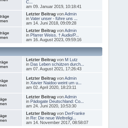
C...
am 09. Januar 2019, 10:18:41
Letzter Beitrag
von
Admin
träge
in
Vater unser - führe uns ...
emen
am 14. Juni 2018, 09:09:28
Letzter Beitrag
von
Admin
träge
in
Pfarrer Weiss. † Audio/P...
emen
am 16. August 2023, 09:59:16
Letzter Beitrag
von
M Lutz
träge
in
Das Leben schützen durch...
emen
am 07. August 2021, 17:26:43
Letzter Beitrag
von
Admin
träge
in
Xavier Naidoo weint um u...
men
am 02. April 2020, 18:23:11
Letzter Beitrag
von
Admin
räge
in
Pädogate Deutschland: Co...
men
am 24. Juni 2020, 10:53:30
Letzter Beitrag
von
DerFranke
räge
in
Re: Die neue Weltreligi...
men
am 14. November 2017, 08:58:07