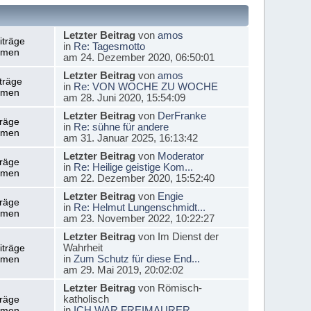
Letzter Beitrag
von
amos
iträge
in
Re: Tagesmotto
emen
am 24. Dezember 2020, 06:50:01
Letzter Beitrag
von
amos
träge
in
Re: VON WOCHE ZU WOCHE
emen
am 28. Juni 2020, 15:54:09
Letzter Beitrag
von
DerFranke
träge
in
Re: sühne für andere
emen
am 31. Januar 2025, 16:13:42
Letzter Beitrag
von
Moderator
träge
in
Re: Heilige geistige Kom...
emen
am 22. Dezember 2020, 15:52:40
Letzter Beitrag
von
Engie
träge
in
Re: Helmut Lungenschmidt...
emen
am 23. November 2022, 10:22:27
Letzter Beitrag
von Im Dienst der
Wahrheit
iträge
in
Zum Schutz für diese End...
emen
am 29. Mai 2019, 20:02:02
Letzter Beitrag
von Römisch-
katholisch
träge
in
ICH WAR FREIMAURER
emen