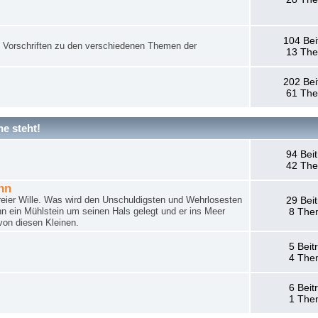
104 Bei
nd Vorschriften zu den verschiedenen Themen der
13 Th
202 Bei
61 Th
e steht!
94 Bei
42 Th
hn
reier Wille. Was wird den Unschuldigsten und Wehrlosesten
29 Bei
n ein Mühlstein um seinen Hals gelegt und er ins Meer
8 The
von diesen Kleinen.
5 Beit
4 The
6 Beit
1 The