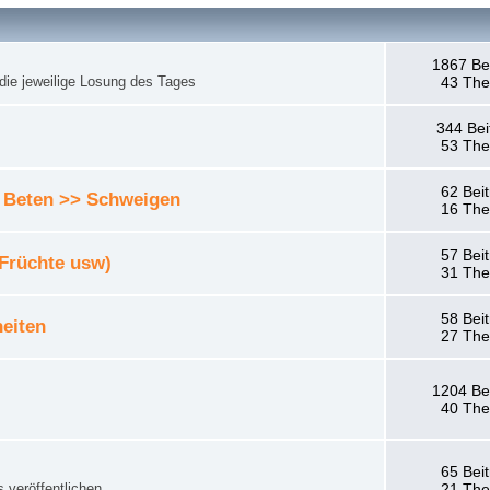
1867 Be
die jeweilige Losung des Tages
43 Th
344 Bei
53 Th
62 Bei
 Beten >> Schweigen
16 Th
57 Bei
 Früchte usw)
31 Th
58 Bei
eiten
27 Th
1204 Be
40 Th
65 Bei
 veröffentlichen.
21 Th