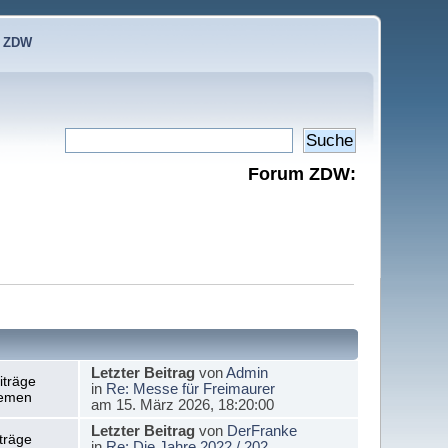
e ZDW
Forum ZDW:
Letzter Beitrag
von
Admin
iträge
in
Re: Messe für Freimaurer
emen
am 15. März 2026, 18:20:00
Letzter Beitrag
von
DerFranke
träge
in
Re: Die Jahre 2022 / 202...