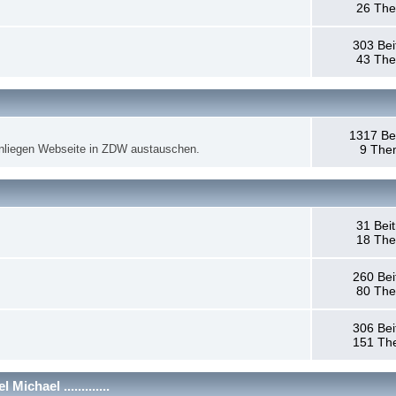
26 Th
303 Bei
43 Th
1317 Be
anliegen Webseite in ZDW austauschen.
9 The
31 Bei
18 Th
260 Bei
80 Th
306 Bei
151 Th
chael .............