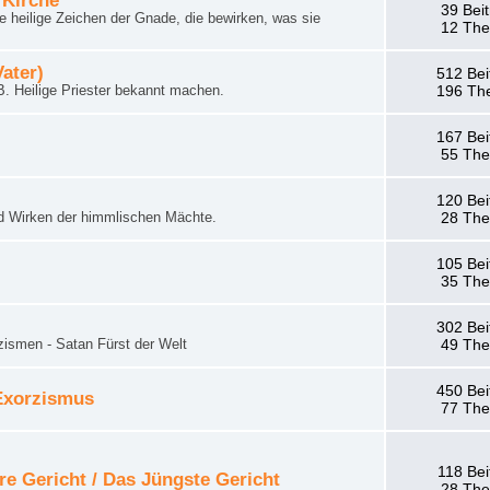
 Kirche
39 Bei
 heilige Zeichen der Gnade, die bewirken, was sie
12 Th
Vater)
512 Bei
. Heilige Priester bekannt machen.
196 Th
167 Bei
55 Th
120 Bei
d Wirken der himmlischen Mächte.
28 Th
105 Bei
35 Th
302 Bei
zismen - Satan Fürst der Welt
49 Th
450 Bei
 Exorzismus
77 Th
118 Bei
re Gericht / Das Jüngste Gericht
28 Th