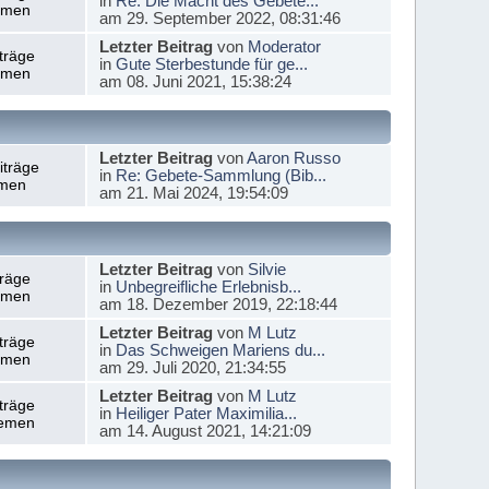
in
Re: Die Macht des Gebete...
emen
am 29. September 2022, 08:31:46
Letzter Beitrag
von
Moderator
träge
in
Gute Sterbestunde für ge...
emen
am 08. Juni 2021, 15:38:24
Letzter Beitrag
von
Aaron Russo
iträge
in
Re: Gebete-Sammlung (Bib...
men
am 21. Mai 2024, 19:54:09
Letzter Beitrag
von
Silvie
träge
in
Unbegreifliche Erlebnisb...
emen
am 18. Dezember 2019, 22:18:44
Letzter Beitrag
von
M Lutz
träge
in
Das Schweigen Mariens du...
emen
am 29. Juli 2020, 21:34:55
Letzter Beitrag
von
M Lutz
träge
in
Heiliger Pater Maximilia...
emen
am 14. August 2021, 14:21:09