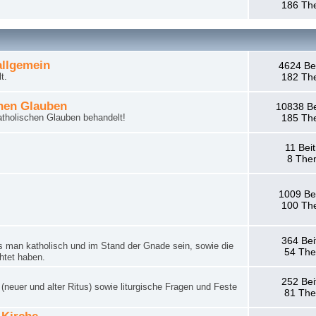
186 Th
llgemein
4624 Be
t.
182 Th
hen Glauben
10838 Be
tholischen Glauben behandelt!
185 Th
11 Bei
8 The
1009 Be
100 Th
364 Bei
man katholisch und im Stand der Gnade sein, sowie die
54 Th
htet haben.
252 Bei
neuer und alter Ritus) sowie liturgische Fragen und Feste
81 Th