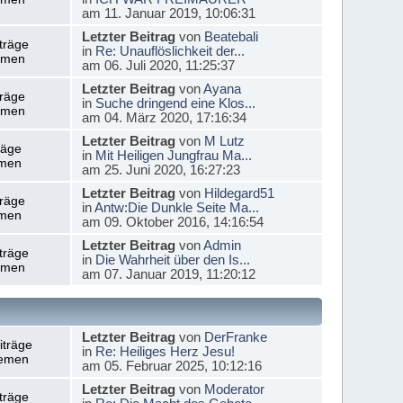
am 11. Januar 2019, 10:06:31
Letzter Beitrag
von
Beatebali
träge
in
Re: Unauflöslichkeit der...
emen
am 06. Juli 2020, 11:25:37
Letzter Beitrag
von
Ayana
träge
in
Suche dringend eine Klos...
emen
am 04. März 2020, 17:16:34
Letzter Beitrag
von
M Lutz
räge
in
Mit Heiligen Jungfrau Ma...
men
am 25. Juni 2020, 16:27:23
Letzter Beitrag
von
Hildegard51
träge
in
Antw:Die Dunkle Seite Ma...
men
am 09. Oktober 2016, 14:16:54
Letzter Beitrag
von
Admin
träge
in
Die Wahrheit über den Is...
emen
am 07. Januar 2019, 11:20:12
Letzter Beitrag
von
DerFranke
iträge
in
Re: Heiliges Herz Jesu!
emen
am 05. Februar 2025, 10:12:16
Letzter Beitrag
von
Moderator
träge