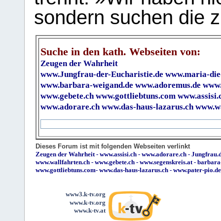
sondern suchen die z
Suche in den kath. Webseiten von:
Zeugen der Wahrheit
www.Jungfrau-der-Eucharistie.de
www.maria-die
www.barbara-weigand.de
www.adoremus.de
www.
www.gebete.ch
www.gottliebtuns.com
www.assisi.
www.adorare.ch
www.das-haus-lazarus.ch
www.wa
Dieses Forum ist mit folgenden Webseiten verlinkt
Zeugen der Wahrheit
-
www.assisi.ch
-
www.adorare.ch
-
Jungfrau.d
www.wallfahrten.ch
-
www.gebete.ch
-
www.segenskreis.at
-
barbara
www.gottliebtuns.com
-
www.das-haus-lazarus.ch
-
www.pater-pio.de
www3.k-tv.org
www.k-tv.org
www.k-tv.at