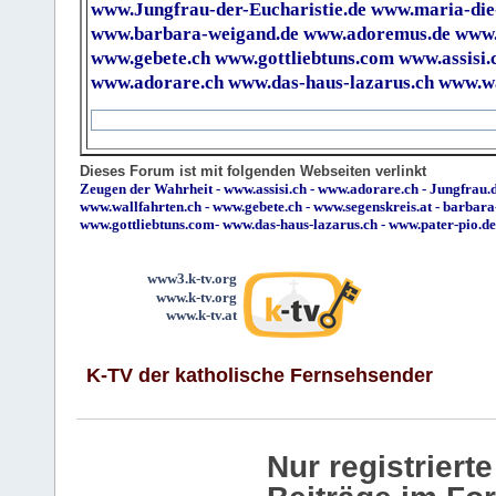
www.Jungfrau-der-Eucharistie.de
www.maria-die
www.barbara-weigand.de
www.adoremus.de
www.
www.gebete.ch
www.gottliebtuns.com
www.assisi.
www.adorare.ch
www.das-haus-lazarus.ch
www.wa
Dieses Forum ist mit folgenden Webseiten verlinkt
Zeugen der Wahrheit
-
www.assisi.ch
-
www.adorare.ch
-
Jungfrau.d
www.wallfahrten.ch
-
www.gebete.ch
-
www.segenskreis.at
-
barbara
www.gottliebtuns.com
-
www.das-haus-lazarus.ch
-
www.pater-pio.de
www3.k-tv.org
www.k-tv.org
www.k-tv.at
K-TV der katholische Fernsehsender
Nur registrier