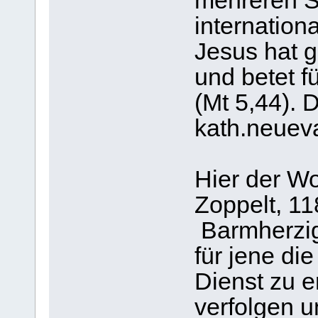
mehreren Sp
internation
Jesus hat g
und betet fü
(Mt 5,44). D
kath.neuev
Hier der Wo
Zoppelt, 11
Barmherzig
für jene di
Dienst zu e
verfolgen u