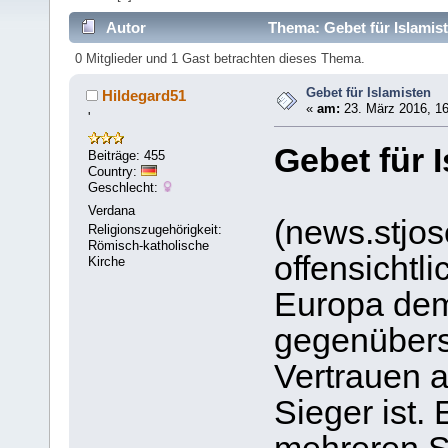
Autor
Thema: Gebet für Islamis
0 Mitglieder und 1 Gast betrachten dieses Thema.
Gebet für Islamisten
Hildegard51
«
am:
23. März 2016, 16
'
Gebet für 
Beiträge: 455
Country:
Geschlecht:
Verdana
(news.stjos
Religionszugehörigkeit:
Römisch-katholische
offensichtl
Kirche
Europa dem 
gegenüberst
Vertrauen a
Sieger ist. 