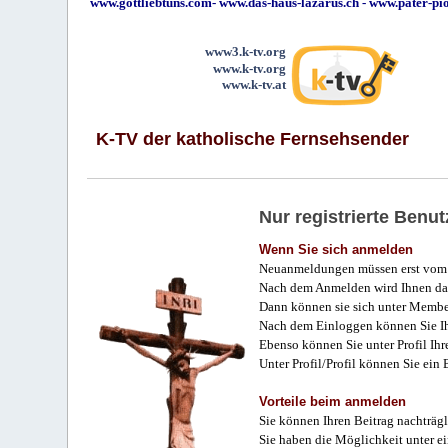
www.gottliebtuns.com
-
www.das-haus-lazarus.ch
-
www.pater-pi
www3.k-tv.org
www.k-tv.org
www.k-tv.at
K-TV der katholische Fernsehsender
Nur registrierte Ben
Wenn Sie sich anmelden
Neuanmeldungen müssen erst vom 
Nach dem Anmelden wird Ihnen das
Dann können sie sich unter Membe
Nach dem Einloggen können Sie Ihr
Ebenso können Sie unter Profil Ihr
Unter Profil/Profil können Sie ein
Vorteile beim anmelden
Sie können Ihren Beitrag nachträgl
Sie haben die Möglichkeit unter e