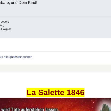
bare, und Dein Kind!
s Leben;
Tod;
e Ewigkeit.
als alle gottesfeindlichen
La Salette 1846