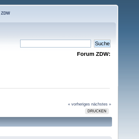
e ZDW
Forum ZDW:
« vorheriges
nächstes »
DRUCKEN