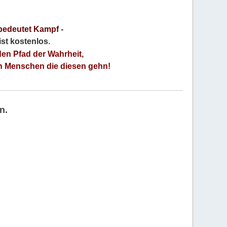
bedeutet Kampf
-
 ist kostenlos
.
den Pfad der Wahrheit,
an Menschen die diesen gehn!
n.