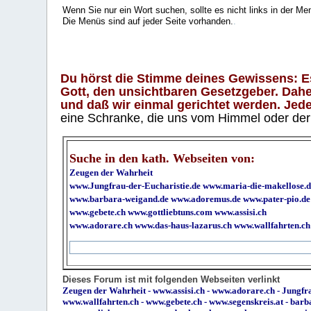
Wenn Sie nur ein Wort suchen, sollte es nicht links in der Me
Die Menüs sind auf jeder Seite vorhanden.
.
Du hörst die Stimme deines Gewissens: Es 
Gott, den unsichtbaren Gesetzgeber. Daher
und daß wir einmal gerichtet werden. Jeder
eine Schranke, die uns vom Himmel oder der H
Suche in den kath. Webseiten von:
Zeugen der Wahrheit
www.Jungfrau-der-Eucharistie.de
www.maria-die-makellose.d
www.barbara-weigand.de
www.adoremus.de
www.pater-pio.de
www.gebete.ch
www.gottliebtuns.com
www.assisi.ch
www.adorare.ch
www.das-haus-lazarus.ch
www.wallfahrten.ch
Dieses Forum ist mit folgenden Webseiten verlinkt
Zeugen der Wahrheit
-
www.assisi.ch
-
www.adorare.ch
-
Jungfra
www.wallfahrten.ch
-
www.gebete.ch
-
www.segenskreis.at
-
barb