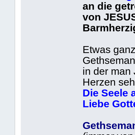
an die get
von JESUS
Barmherzi
Etwas ganz
Gethseman
in der man 
Herzen sehr
Die Seele 
Liebe Gotte
Gethsema