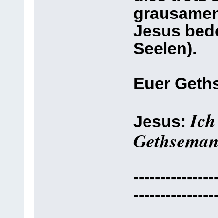
grausamen
Jesus bede
Seelen).
Euer Geth
Ich
Jesus:
Gethseman
---------------
---------------