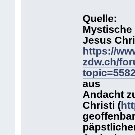
Quelle:
Mystische
Jesus Chr
https://ww
zdw.ch/fo
topic=558
aus
Andacht z
Christi (
ht
geoffenbar
päpstliche