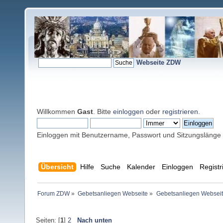
Webseite ZDW
Willkommen
Gast
. Bitte
einloggen
oder
registrieren
.
Einloggen mit Benutzername, Passwort und Sitzungslänge
Übersicht
Hilfe
Suche
Kalender
Einloggen
Registr
Forum ZDW
»
Gebetsanliegen Webseite
»
Gebetsanliegen Websei
Seiten: [
1
]
2
Nach unten