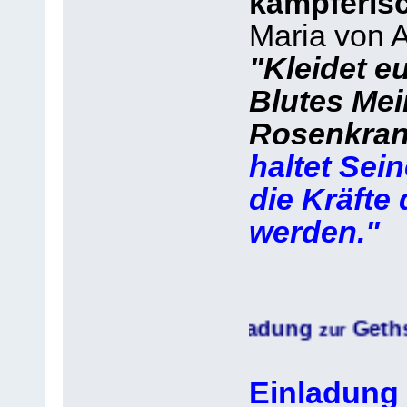
kämpferisc
Maria von A
"Kleidet e
Blutes Mei
Rosenkran
haltet Se
die Kräfte
werden."
Einladung
Gethsemane-
zur
Einladung