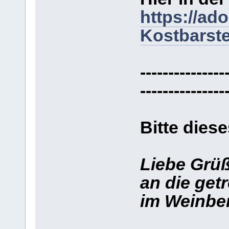
https://ad
Kostbarste
---------------
---------------
Bitte diese
Liebe Grü
an die get
im Weinber