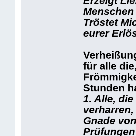
Erzeigt Li
Menschen a
Tröstet Mi
eurer Erlö
Verheißun
für alle di
Frömmigke
Stunden ha
1. Alle, di
verharren,
Gnade von 
Prüfungen