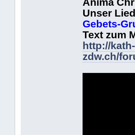
Anima Chri
Unser Lied
Gebets-Gr
Text zum M
http://kath-
zdw.ch/fo