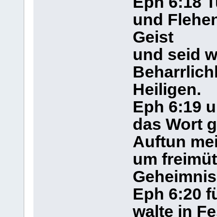
Eph 6:18 T
und Flehen;
Geist
und seid w
Beharrlichk
Heiligen.
Eph 6:19 u
das Wort 
Auftun me
um freimüt
Geheimnis
Eph 6:20 f
walte in Fe