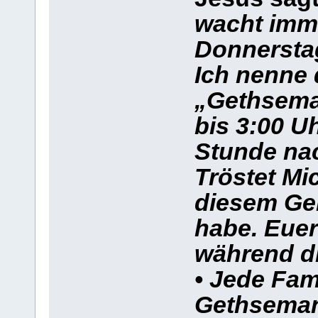
wacht imm
Donnerstag
Ich nenne 
„Gethsema
bis 3:00 U
Stunde nac
Tröstet Mi
diesem Geb
habe. Euer
während di
• Jede Fam
Gethsemani