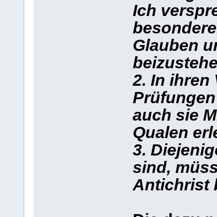
Ich verspr
besondere
Glauben un
beizustehe
2. In ihre
Prüfungen 
auch sie Mi
Qualen erl
3. Diejenig
sind, müs
Antichrist