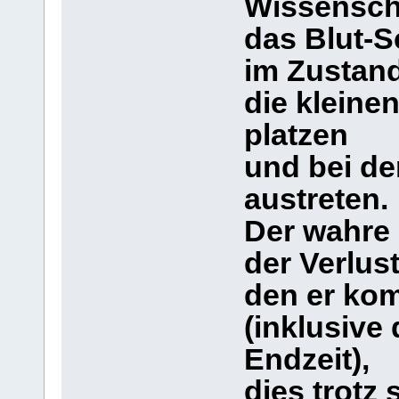
Wissenscha
das Blut-S
im Zustand
die kleine
platzen
und bei d
austreten.
Der wahre 
der Verlust
den er ko
(inklusive
Endzeit),
dies trotz