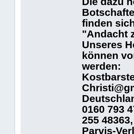
Die dazu 
Botschafte
finden sic
"Andacht 
Unseres H
können vo
werden:
Kostbarste
Christi@gm
Deutschlan
0160 793 47
255 48363,
Parvis-Ver