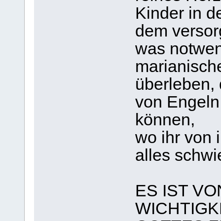
Kinder in d
dem versor
was notwend
marianisch
überleben,
von Engeln 
können,
wo ihr von 
alles schwie
ES IST V
WICHTIGK