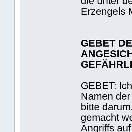
die unter d
Erzengels M
GEBET DE
ANGESICH
GEFÄHRLI
GEBET: Ich,
Namen der Al
bitte darum
gemacht we
Angriffs au