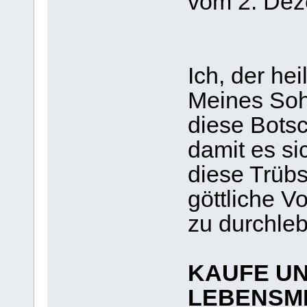
vom 2. De
Ich, der hei
Meines Soh
diese Bots
damit es si
diese Trübs
göttliche 
zu durchle
KAUFE U
LEBENSMI