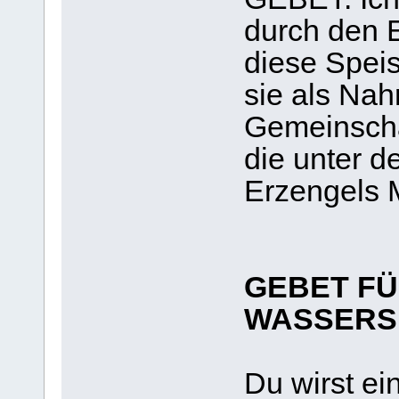
durch den E
diese Spei
sie als Nah
Gemeinscha
die unter d
Erzengels M
GEBET FÜ
WASSERS
Du wirst ei