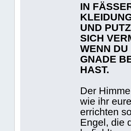
IN FÄSSE
KLEIDUN
UND PUTZ
SICH VER
WENN DU 
GNADE B
HAST.
Der Himmel 
wie ihr eu
errichten s
Engel, die 