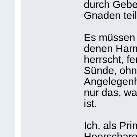
durch Gebe
Gnaden tei
Es müssen 
denen Harm
herrscht, f
Sünde, ohne
Angelegenh
nur das, w
ist.
Ich, als Pr
Heerscharen