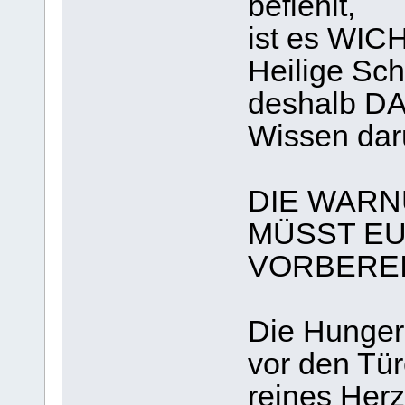
befiehlt,
ist es WIC
Heilige Sch
deshalb D
Wissen dar
DIE WARN
MÜSST EU
VORBEREI
Die Hunger
vor den Tür
reines Herz