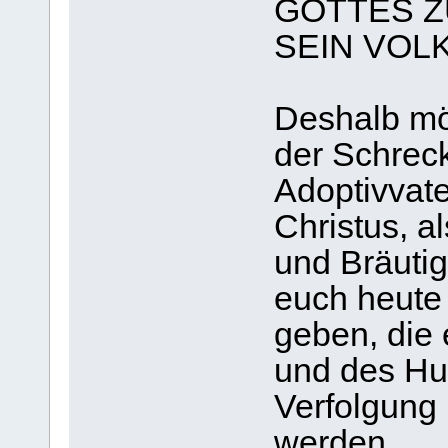
GOTTES Z
SEIN VOLK
Deshalb möc
der Schrec
Adoptivvat
Christus, a
und Bräuti
euch heute 
geben, die 
und des Hu
Verfolgung
werden.