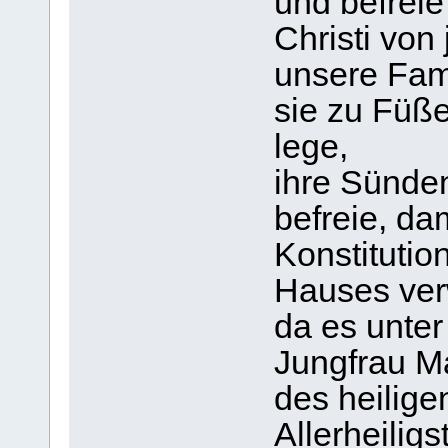
und befrei
Christi von
unsere Fami
sie zu Füß
lege,
ihre Sünden
befreie, dam
Konstitutio
Hauses ver
da es unte
Jungfrau M
des heilige
Allerheiligs