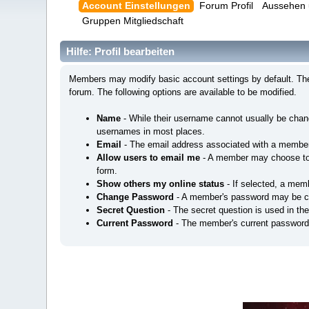
Account Einstellungen
Forum Profil
Aussehen 
Gruppen Mitgliedschaft
Hilfe: Profil bearbeiten
Members may modify basic account settings by default. Thes
forum. The following options are available to be modified.
Name
- While their username cannot usually be cha
usernames in most places.
Email
- The email address associated with a member
Allow users to email me
- A member may choose to a
form.
Show others my online status
- If selected, a memb
Change Password
- A member's password may be c
Secret Question
- The secret question is used in th
Current Password
- The member's current password 