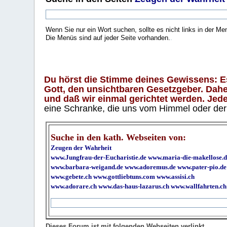
Wenn Sie nur ein Wort suchen, sollte es nicht links in der Me
Die Menüs sind auf jeder Seite vorhanden.
.
Du hörst die Stimme deines Gewissens: Es 
Gott, den unsichtbaren Gesetzgeber. Daher
und daß wir einmal gerichtet werden. Jeder
eine Schranke, die uns vom Himmel oder der H
Suche in den kath. Webseiten von:
Zeugen der Wahrheit
www.Jungfrau-der-Eucharistie.de
www.maria-die-makellose.d
www.barbara-weigand.de
www.adoremus.de
www.pater-pio.de
www.gebete.ch
www.gottliebtuns.com
www.assisi.ch
www.adorare.ch
www.das-haus-lazarus.ch
www.wallfahrten.ch
Dieses Forum ist mit folgenden Webseiten verlinkt