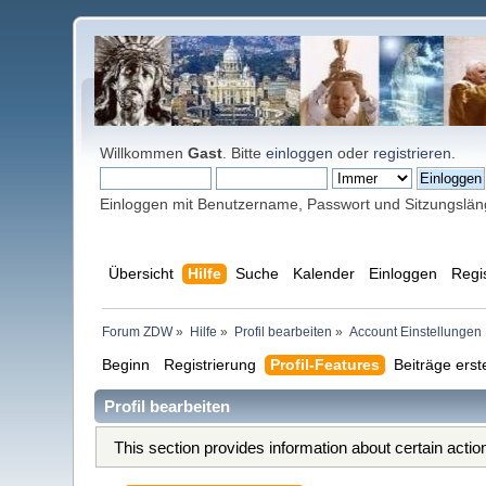
Willkommen
Gast
. Bitte
einloggen
oder
registrieren
.
Einloggen mit Benutzername, Passwort und Sitzungslä
Übersicht
Hilfe
Suche
Kalender
Einloggen
Regi
Forum ZDW
»
Hilfe
»
Profil bearbeiten
»
Account Einstellungen
Beginn
Registrierung
Profil-Features
Beiträge erst
Profil bearbeiten
This section provides information about certain acti