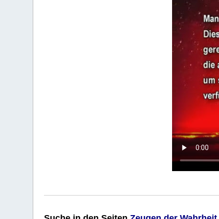
Suche
in den Seiten
Zeugen der Wahrheit