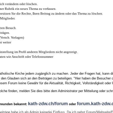
ich verändern oder löschen.
iner Rubrik ein neues Thema zu verfassen.
esitzen Sie die Rechte, Ihren Beitrag zu ändern oder das Thema zu löschen.
Mitglieder.
zten Besuch.
trägen.
(Versch. Vorlagen)
t weiter
instellung im Profil anderen Mitgliedern nicht angezeigt.
aten wie Anschrift oder Telefonnummer
tholische Kirche jedem zugänglich zu machen. Jeder der Fragen hat, kann di
den Glauben sich an den Beiträgen zu beteiligen. "Hier haben die Besucher d
sem Forum keine Gewähr für die Aktualität, Richtigkeit, Vollständigkeit oder Q
he finden, melden Sie dies bitte dem Administrator per Mitteilung oder schr
kath-zdw.ch/forum
forum.kath-zdw.
Freunden bekannt:
oder
eiträge habe ich als Admin keinerlei Einfluss. Da ich nebst Forum/Webseite/