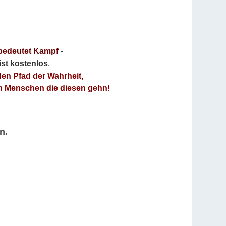
bedeutet Kampf
-
 ist kostenlos
.
den Pfad der Wahrheit,
an Menschen die diesen gehn!
n.