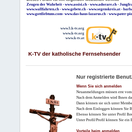
Zeugen der Wahrheit
-
www.assisi.ch
-
www.adorare.ch
-
Jungfra
www.wallfahrten.ch
-
www.gebete.ch
-
www.segenskreis.at
-
barb
www.gottliebtuns.com
-
www.das-haus-lazarus.ch
-
www.pater-pi
www3.k-tv.org
www.k-tv.org
www.k-tv.at
K-TV der katholische Fernsehsender
Nur registrierte Ben
Wenn Sie sich anmelden
Neuanmeldungen müssen erst vom 
Nach dem Anmelden wird Ihnen das
Dann können sie sich unter Membe
Nach dem Einloggen können Sie Ihr
Ebenso können Sie unter Profil Ihr
Unter Profil/Profil können Sie ein
Vorteile beim anmelden