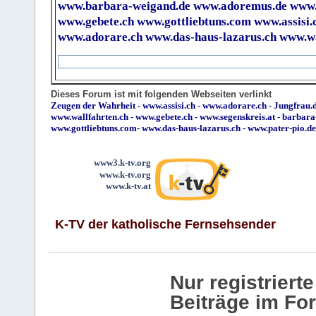
www.barbara-weigand.de
www.adoremus.de
www.
www.gebete.ch
www.gottliebtuns.com
www.assisi.
www.adorare.ch
www.das-haus-lazarus.ch
www.wa
Dieses Forum ist mit folgenden Webseiten verlinkt
Zeugen der Wahrheit
-
www.assisi.ch
-
www.adorare.ch
-
Jungfrau.d
www.wallfahrten.ch
-
www.gebete.ch
-
www.segenskreis.at
-
barbara
www.gottliebtuns.com
-
www.das-haus-lazarus.ch
-
www.pater-pio.de
www3.k-tv.org
www.k-tv.org
www.k-tv.at
K-TV der katholische Fernsehsender
Nur registrier
Beiträge im Fo