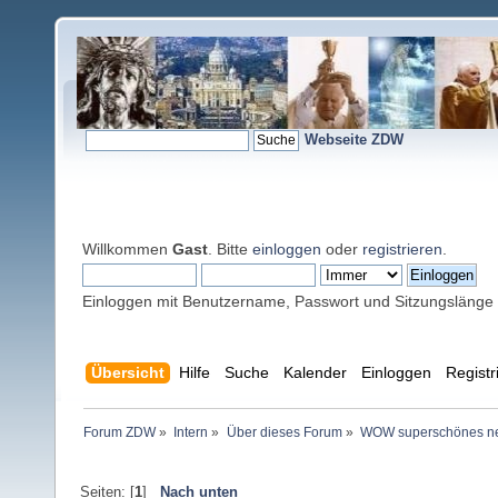
Webseite ZDW
Willkommen
Gast
. Bitte
einloggen
oder
registrieren
.
Einloggen mit Benutzername, Passwort und Sitzungslänge
Übersicht
Hilfe
Suche
Kalender
Einloggen
Registr
Forum ZDW
»
Intern
»
Über dieses Forum
»
WOW superschönes n
Seiten: [
1
]
Nach unten