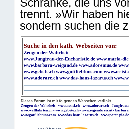
Schranke, die uns vo
trennt. »Wir haben hi
sondern suchen die z
Suche in den kath. Webseiten von:
Zeugen der Wahrheit
www.Jungfrau-der-Eucharistie.de
www.maria-die
www.barbara-weigand.de
www.adoremus.de
www.
www.gebete.ch
www.gottliebtuns.com
www.assisi.
www.adorare.ch
www.das-haus-lazarus.ch
www.wa
Dieses Forum ist mit folgenden Webseiten verlinkt
Zeugen der Wahrheit
-
www.assisi.ch
-
www.adorare.ch
-
Jungfrau.d
www.wallfahrten.ch
-
www.gebete.ch
-
www.segenskreis.at
-
barbara
www.gottliebtuns.com
-
www.das-haus-lazarus.ch
-
www.pater-pio.de
www3.k-tv.org