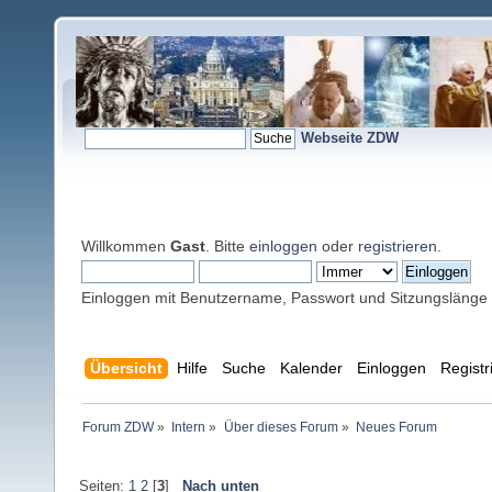
Webseite ZDW
Willkommen
Gast
. Bitte
einloggen
oder
registrieren
.
Einloggen mit Benutzername, Passwort und Sitzungslänge
Übersicht
Hilfe
Suche
Kalender
Einloggen
Registr
Forum ZDW
»
Intern
»
Über dieses Forum
»
Neues Forum
Seiten:
1
2
[
3
]
Nach unten