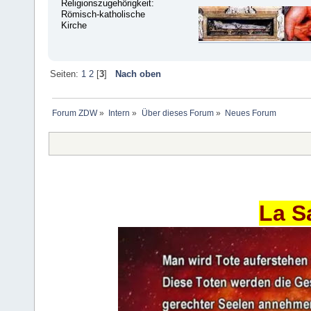
Religionszugehörigkeit:
Römisch-katholische
Kirche
Seiten:
1
2
[
3
]
Nach oben
Forum ZDW
»
Intern
»
Über dieses Forum
»
Neues Forum
La S