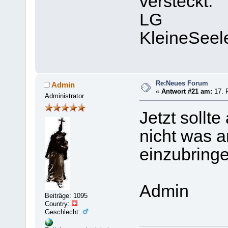
versteckt.
LG
KleineSeel
Re:Neues Forum
Admin
«
Antwort #21 am:
17. F
Administrator
Jetzt sollte
nicht was 
einzubring
Admin
Beiträge: 1095
Country:
Geschlecht: