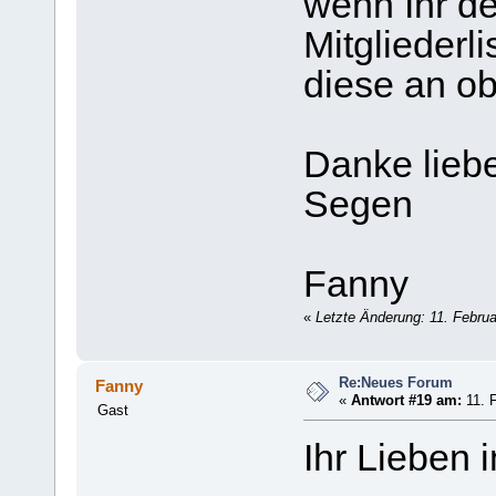
wenn Ihr de
Mitgliederli
diese an ob
Danke lieb
Segen
Fanny
«
Letzte Änderung: 11. Febru
Re:Neues Forum
Fanny
«
Antwort #19 am:
11. F
Gast
Ihr Lieben 