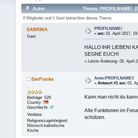
Autor
Thema: PROFILNAME! (Ge
0 Mitglieder und 1 Gast betrachten dieses Thema.
PROFILNAME!
SABRINA
«
am:
01. April 2017, 19
Gast
HALLO IHR LIEBEN!
SEGNE EUCH!
«
Letzte Änderung: 05. April
Antw:PROFILNAME!!
DerFranke
«
Antwort #1 am:
01. Ap
.
Kann man nicht du kannst
Beiträge: 529
Country:
Geschlecht:
Alle Funktionen im Foru
Verdana
schützen.
Religionszugehörigkeit:
Römisch-katholische
Kirche