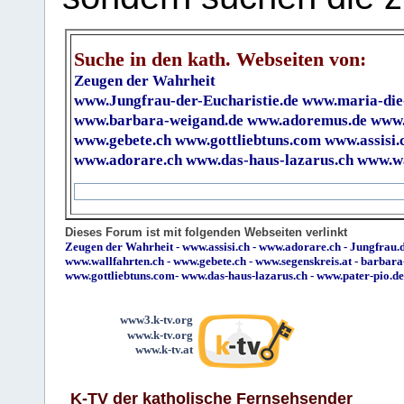
Suche in den kath. Webseiten von:
Zeugen der Wahrheit
www.Jungfrau-der-Eucharistie.de
www.maria-die
www.barbara-weigand.de
www.adoremus.de
www.
www.gebete.ch
www.gottliebtuns.com
www.assisi.
www.adorare.ch
www.das-haus-lazarus.ch
www.wa
Dieses Forum ist mit folgenden Webseiten verlinkt
Zeugen der Wahrheit
-
www.assisi.ch
-
www.adorare.ch
-
Jungfrau.d
www.wallfahrten.ch
-
www.gebete.ch
-
www.segenskreis.at
-
barbara
www.gottliebtuns.com
-
www.das-haus-lazarus.ch
-
www.pater-pio.de
www3.k-tv.org
www.k-tv.org
www.k-tv.at
K-TV der katholische Fernsehsender