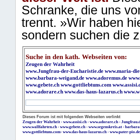
Schranke, die uns vo
trennt. »Wir haben hi
sondern suchen die z
Suche in den kath. Webseiten von:
Zeugen der Wahrheit
www.Jungfrau-der-Eucharistie.de
www.maria-die
www.barbara-weigand.de
www.adoremus.de
www.
www.gebete.ch
www.gottliebtuns.com
www.assisi.
www.adorare.ch
www.das-haus-lazarus.ch
www.wa
Dieses Forum ist mit folgenden Webseiten verlinkt
Zeugen der Wahrheit
-
www.assisi.ch
-
www.adorare.ch
-
Jungfrau.d
www.wallfahrten.ch
-
www.gebete.ch
-
www.segenskreis.at
-
barbara
www.gottliebtuns.com
-
www.das-haus-lazarus.ch
-
www.pater-pio.de