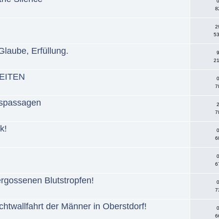
0
8
2
53
 Glaube, Erfüllung.
9
21
EITEN
0
7
uspassagen
2
7
k!
0
6
0
6
gossenen Blutstropfen!
0
7
htwallfahrt der Männer in Oberstdorf!
0
6