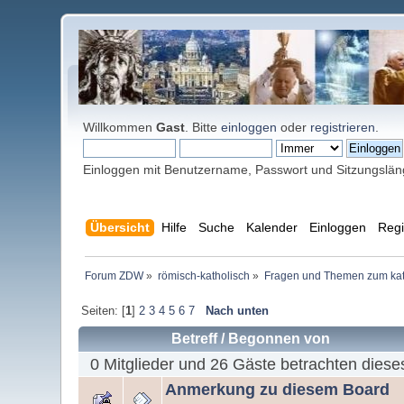
Willkommen
Gast
. Bitte
einloggen
oder
registrieren
.
Einloggen mit Benutzername, Passwort und Sitzungslä
Übersicht
Hilfe
Suche
Kalender
Einloggen
Regi
Forum ZDW
»
römisch-katholisch
»
Fragen und Themen zum kat
Seiten: [
1
]
2
3
4
5
6
7
Nach unten
Betreff
/
Begonnen von
0 Mitglieder und 26 Gäste betrachten diese
Anmerkung zu diesem Board