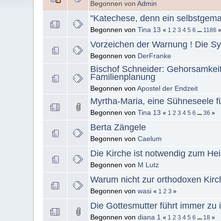
Begonnen von
Admin
"Katechese, denn ein selbstgemac
Begonnen von
Tina 13
«
1
2
3
4
5
6
...
1186
Vorzeichen der Warnung ! Die S
Begonnen von
DerFranke
Bischof Schneider: Gehorsamkeit,
Familienplanung
Begonnen von
Apostel der Endzeit
Myrtha-Maria, eine Sühneseele fü
Begonnen von
Tina 13
«
1
2
3
4
5
6
...
36
»
Berta Zängele
Begonnen von
Caelum
Die Kirche ist notwendig zum Hei
Begonnen von
M Lutz
Warum nicht zur orthodoxen Kir
Begonnen von
wasi
«
1
2
3
»
Die Gottesmutter führt immer zu
Begonnen von
diana 1
«
1
2
3
4
5
6
...
18
»