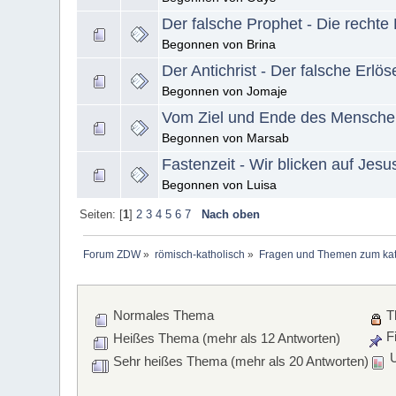
Der falsche Prophet - Die rechte
Begonnen von Brina
Der Antichrist - Der falsche Erlös
Begonnen von Jomaje
Vom Ziel und Ende des Mensche
Begonnen von Marsab
Fastenzeit - Wir blicken auf Jes
Begonnen von Luisa
Seiten: [
1
]
2
3
4
5
6
7
Nach oben
Forum ZDW
»
römisch-katholisch
»
Fragen und Themen zum kat
Normales Thema
T
Fi
Heißes Thema (mehr als 12 Antworten)
U
Sehr heißes Thema (mehr als 20 Antworten)