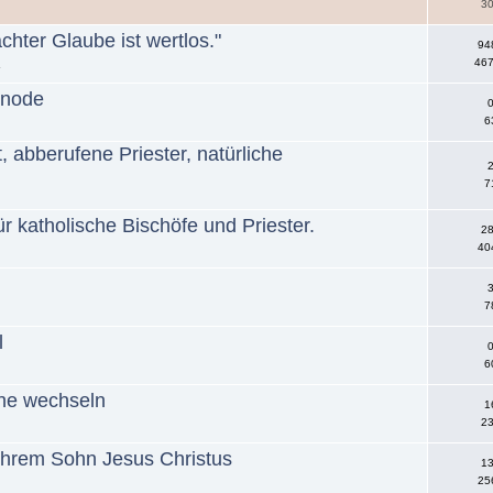
30
hter Glaube ist wertlos."
94
467
»
ynode
0
6
 abberufene Priester, natürliche
2
7
r katholische Bischöfe und Priester.
28
40
3
7
l
0
6
che wechseln
1
23
 ihrem Sohn Jesus Christus
13
25