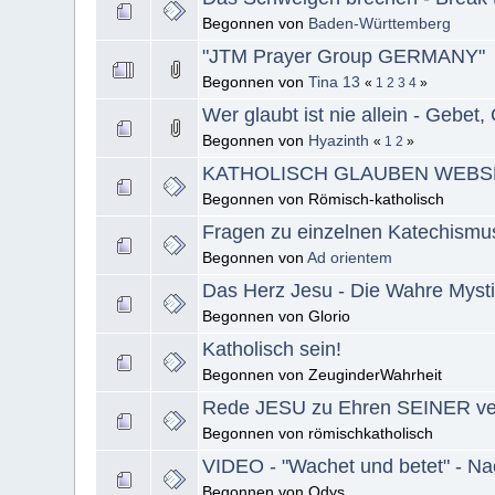
Begonnen von
Baden-Württemberg
"JTM Prayer Group GERMANY"
Begonnen von
Tina 13
«
1
2
3
4
»
Wer glaubt ist nie allein - Gebet,
Begonnen von
Hyazinth
«
1
2
»
KATHOLISCH GLAUBEN WEBS
Begonnen von Römisch-katholisch
Fragen zu einzelnen Katechism
Begonnen von
Ad orientem
Das Herz Jesu - Die Wahre Mysti
Begonnen von Glorio
Katholisch sein!
Begonnen von ZeuginderWahrheit
Rede JESU zu Ehren SEINER ver
Begonnen von römischkatholisch
VIDEO - "Wachet und betet" - Nac
Begonnen von Odys