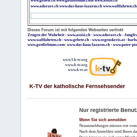
www.gebete.ch
www.gottliebtuns.com
www.assisi.ch
www.adorare.ch
www.das-haus-lazarus.ch
www.wallfahrten.ch
Dieses Forum ist mit folgenden Webseiten verlinkt
Zeugen der Wahrheit
-
www.assisi.ch
-
www.adorare.ch
-
Jungfra
www.wallfahrten.ch
-
www.gebete.ch
-
www.segenskreis.at
-
barb
www.gottliebtuns.com
-
www.das-haus-lazarus.ch
-
www.pater-pi
www3.k-tv.org
www.k-tv.org
www.k-tv.at
K-TV der katholische Fernsehsender
Nur registrierte Ben
Wenn Sie sich anmelden
Neuanmeldungen müssen erst vom 
Nach dem Anmelden wird Ihnen das