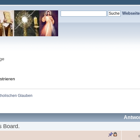
Webseit
nge
strieren
holischen Glauben
Antwo
s Board.
0