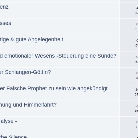
nenz
4
8
isses
0
5
htige & gute Angelegenheit
0
6
end emotionaler Wesens -Steuerung eine Sünde?
0
6
r Schlangen-Göttin?
0
7
der Falsche Prophet zu sein wie angekündigt
1
54
ehung und Himmelfahrt?
3
15
alyse -
0
7
the Silence