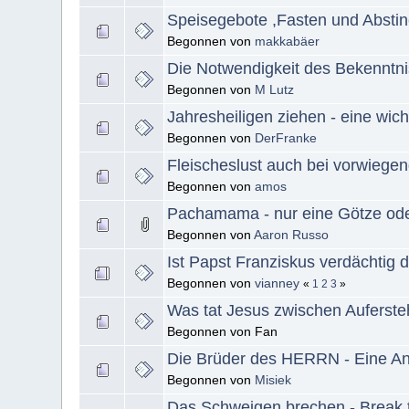
Speisegebote ,Fasten und Absti
Begonnen von
makkabäer
Die Notwendigkeit des Bekenntn
Begonnen von
M Lutz
Jahresheiligen ziehen - eine wic
Begonnen von
DerFranke
Fleischeslust auch bei vorwieg
Begonnen von
amos
Pachamama - nur eine Götze ode
Begonnen von
Aaron Russo
Ist Papst Franziskus verdächtig 
Begonnen von
vianney
«
1
2
3
»
Was tat Jesus zwischen Auferst
Begonnen von Fan
Die Brüder des HERRN - Eine An
Begonnen von
Misiek
Das Schweigen brechen - Break 