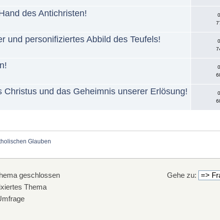
 Hand des Antichristen!
0
7
er und personifiziertes Abbild des Teufels!
0
7
n!
0
6
us Christus und das Geheimnis unserer Erlösung!
0
6
holischen Glauben
hema geschlossen
Gehe zu:
xiertes Thema
mfrage