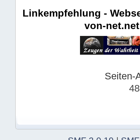
Linkempfehlung - Webse
von-net.net
Seiten-
48