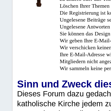
Löschen Ihrer Themen 
Die Registrierung ist k
Ungelesene Beiträge se
Ungelesene Antworten 
Sie können das Design 
Wir geben Ihre E-Mail-
Wir verschicken keine
Ihre E-Mail-Adresse wi
Mitgliedern nicht angez
Wir sammeln keine per
Sinn und Zweck di
Dieses Forum dazu gedacht
katholische Kirche jedem z