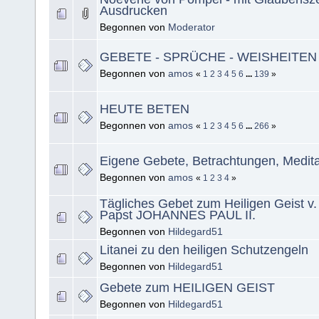
Ausdrucken
Begonnen von
Moderator
GEBETE - SPRÜCHE - WEISHEITEN
Begonnen von
amos
«
1
2
3
4
5
6
...
139
»
HEUTE BETEN
Begonnen von
amos
«
1
2
3
4
5
6
...
266
»
Eigene Gebete, Betrachtungen, Medit
Begonnen von
amos
«
1
2
3
4
»
Tägliches Gebet zum Heiligen Geist v. 
Papst JOHANNES PAUL II.
Begonnen von
Hildegard51
Litanei zu den heiligen Schutzengeln
Begonnen von
Hildegard51
Gebete zum HEILIGEN GEIST
Begonnen von
Hildegard51