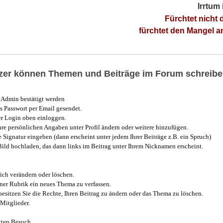
Irrtum
Fürchtet nicht 
fürchtet den Mangel 
utzer können Themen und Beiträge im Forum schreibe
Admin bestätigt werden
 Passwort per Email gesendet.
r Login oben einloggen.
e persönlichen Angaben unter Profil ändern oder weitere hinzufügen.
e Signatur eingeben (dann erscheint unter jedem Ihrer Beiträge z.B. ein Spruch)
 Bild hochladen, das dann links im Beitrag unter Ihrem Nicknamen erscheint.
ich verändern oder löschen.
iner Rubrik ein neues Thema zu verfassen.
esitzen Sie die Rechte, Ihren Beitrag zu ändern oder das Thema zu löschen.
Mitglieder.
zten Besuch.