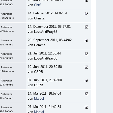
 Antworten
932 Aufrufe
von
ChrS
14. Februar 2012, 14:02:54
 Antworten
775 Aufrufe
von Christa
14. Dezember 2011, 08:27:01
 Antworten
459 Aufrufe
von LoveAndPray85
20. September 2011, 08:44:02
 Antworten
496 Aufrufe
von Hemma
21. Juli 2011, 12:55:44
 Antworten
795 Aufrufe
von LoveAndPray85
19. Juni 2011, 20:39:50
 Antworten
176 Aufrufe
von CSPB
07. Juni 2011, 21:42:00
 Antworten
124 Aufrufe
von CSPB
14. Mai 2011, 18:57:04
 Antworten
305 Aufrufe
von
Marcel
07. Mai 2011, 21:42:34
 Antworten
980 Aufrufe
von
Martial