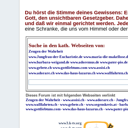
Du hörst die Stimme deines Gewissens: Es 
Gott, den unsichtbaren Gesetzgeber. Daher
und daß wir einmal gerichtet werden. Jeder
eine Schranke, die uns vom Himmel oder der H
Suche in den kath. Webseiten von:
Zeugen der Wahrheit
www.Jungfrau-der-Eucharistie.de
www.maria-die-makellose.d
www.barbara-weigand.de
www.adoremus.de
www.pater-pio.de
www.gebete.ch
www.gottliebtuns.com
www.assisi.ch
www.adorare.ch
www.das-haus-lazarus.ch
www.wallfahrten.ch
Dieses Forum ist mit folgenden Webseiten verlinkt
Zeugen der Wahrheit
-
www.assisi.ch
-
www.adorare.ch
-
Jungfra
www.wallfahrten.ch
-
www.gebete.ch
-
www.segenskreis.at
-
barb
www.gottliebtuns.com
-
www.das-haus-lazarus.ch
-
www.pater-pi
www3.k-tv.org
www.k-tv.org