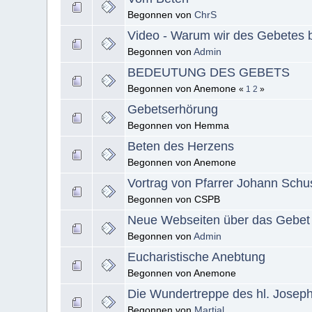
Begonnen von
ChrS
Video - Warum wir des Gebetes 
Begonnen von
Admin
BEDEUTUNG DES GEBETS
Begonnen von Anemone
«
1
2
»
Gebetserhörung
Begonnen von Hemma
Beten des Herzens
Begonnen von Anemone
Vortrag von Pfarrer Johann Schu
Begonnen von CSPB
Neue Webseiten über das Gebet 
Begonnen von
Admin
Eucharistische Anebtung
Begonnen von Anemone
Die Wundertreppe des hl. Josep
Begonnen von
Martial