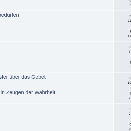
0
8
bedürfen
5
22
8
19
0
7
2
8
ster über das Gebet
0
10
in Zeugen der Wahrheit
1
9
2
9
h
0
9