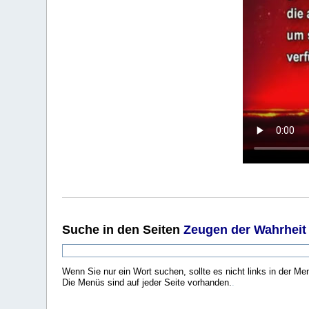
Suche
in den Seiten
Zeugen der Wahrheit
Wenn Sie nur ein Wort suchen, sollte es nicht links in der Me
Die Menüs sind auf jeder Seite vorhanden.
.