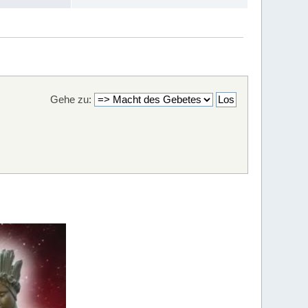
Gehe zu: