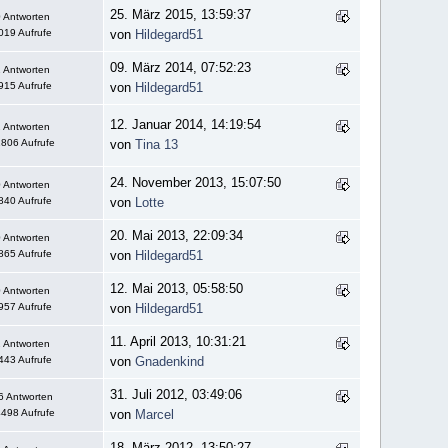
25. März 2015, 13:59:37
 Antworten
019 Aufrufe
von
Hildegard51
09. März 2014, 07:52:23
 Antworten
915 Aufrufe
von
Hildegard51
12. Januar 2014, 14:19:54
 Antworten
806 Aufrufe
von
Tina 13
24. November 2013, 15:07:50
 Antworten
840 Aufrufe
von
Lotte
20. Mai 2013, 22:09:34
 Antworten
865 Aufrufe
von
Hildegard51
12. Mai 2013, 05:58:50
 Antworten
957 Aufrufe
von
Hildegard51
11. April 2013, 10:31:21
 Antworten
443 Aufrufe
von
Gnadenkind
31. Juli 2012, 03:49:06
6 Antworten
498 Aufrufe
von
Marcel
18. März 2012, 13:50:27