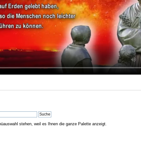
nüauswahl stehen, weil es Ihnen die ganze Palette anzeigt.