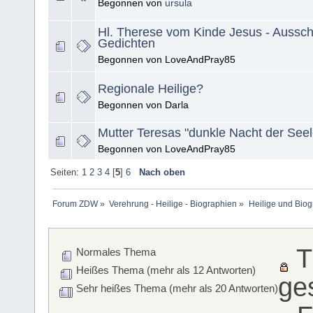
Begonnen von
ursula
Hl. Therese vom Kinde Jesus - Aussch
Gedichten
Begonnen von LoveAndPray85
Regionale Heilige?
Begonnen von Darla
Mutter Teresas "dunkle Nacht der Seel
Begonnen von LoveAndPray85
Seiten:
1
2
3
4
[
5
]
6
Nach oben
Forum ZDW
»
Verehrung - Heilige - Biographien
»
Heilige und Bio
T
Normales Thema
Heißes Thema (mehr als 12 Antworten)
ge
Sehr heißes Thema (mehr als 20 Antworten)