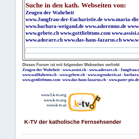
Suche in den kath. Webseiten von:
Zeugen der Wahrheit
www.Jungfrau-der-Eucharistie.de
www.maria-die
www.barbara-weigand.de
www.adoremus.de
www.
www.gebete.ch
www.gottliebtuns.com
www.assisi.
www.adorare.ch
www.das-haus-lazarus.ch
www.wa
Dieses Forum ist mit folgenden Webseiten verlinkt
Zeugen der Wahrheit
-
www.assisi.ch
-
www.adorare.ch
-
Jungfrau.d
www.wallfahrten.ch
-
www.gebete.ch
-
www.segenskreis.at
-
barbara
www.gottliebtuns.com
-
www.das-haus-lazarus.ch
-
www.pater-pio.de
www3.k-tv.org
www.k-tv.org
www.k-tv.at
K-TV der katholische Fernsehsender