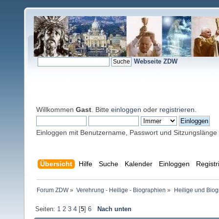
Webseite ZDW
Willkommen
Gast
. Bitte
einloggen
oder
registrieren
.
Einloggen mit Benutzername, Passwort und Sitzungslänge
Übersicht
Hilfe
Suche
Kalender
Einloggen
Registr
Forum ZDW
»
Verehrung - Heilige - Biographien
»
Heilige und Bio
Seiten:
1
2
3
4
[
5
]
6
Nach unten