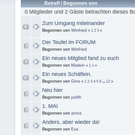
Betreff
/
Begonnen von
0 Mitglieder und 2 Gäste betrachten dieses B
Zum Umgang miteinander
Begonnen von
Winfried
«
1
2
3
»
Der Teufel im FORUM
Begonnen von
Winfried
Ein neues Mitglied fand zu euch
Begonnen von
Mialein
«
1
2
»
Ein neues Schäflein.
Begonnen von
Gine
«
1
2
3
4
5
6
...
12
»
Neu hier
Begonnen von
judith
1. MAI
Begonnen von
amos
Anders, aber wieder da!
Begonnen von
Eva