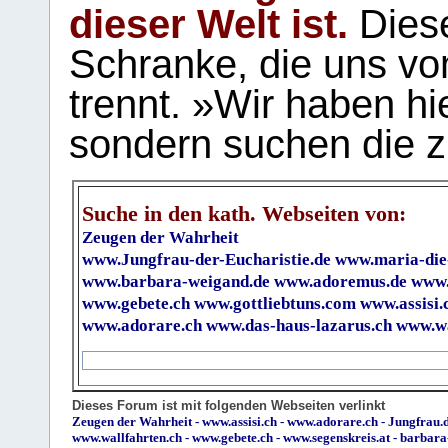
dieser Welt ist.
Diese
Schranke, die uns vo
trennt. »Wir haben hi
sondern suchen die z
Suche in den kath. Webseiten von:
Zeugen der Wahrheit
www.Jungfrau-der-Eucharistie.de
www.maria-die
www.barbara-weigand.de
www.adoremus.de
www.
www.gebete.ch
www.gottliebtuns.com
www.assisi.
www.adorare.ch
www.das-haus-lazarus.ch
www.wa
Dieses Forum ist mit folgenden Webseiten verlinkt
Zeugen der Wahrheit
-
www.assisi.ch
-
www.adorare.ch
-
Jungfrau.d
www.wallfahrten.ch
-
www.gebete.ch
-
www.segenskreis.at
-
barbara