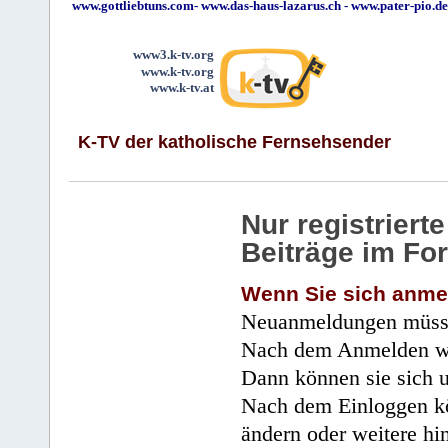
www.gottliebtuns.com
-
www.das-haus-lazarus.ch
-
www.pater-pio.de
www3.k-tv.org
www.k-tv.org
www.k-tv.at
K-TV der katholische Fernsehsender
Nur registrier
Beiträge im Fo
Wenn Sie sich anme
Neuanmeldungen müsse
Nach dem Anmelden wir
Dann können sie sich 
Nach dem Einloggen kö
ändern oder weitere hi