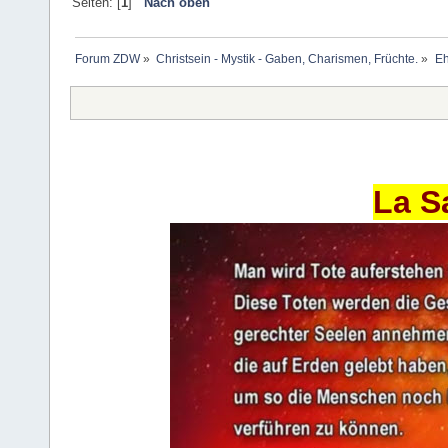
Seiten: [
1
]
Nach oben
Forum ZDW
»
Christsein - Mystik - Gaben, Charismen, Früchte.
»
Eh
La S