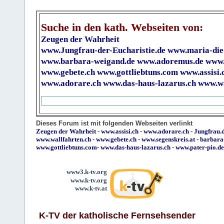
Suche in den kath. Webseiten von:
Zeugen der Wahrheit
www.Jungfrau-der-Eucharistie.de
www.maria-die
www.barbara-weigand.de
www.adoremus.de
www.
www.gebete.ch
www.gottliebtuns.com
www.assisi.
www.adorare.ch
www.das-haus-lazarus.ch
www.wa
Dieses Forum ist mit folgenden Webseiten verlinkt
Zeugen der Wahrheit
-
www.assisi.ch
-
www.adorare.ch
-
Jungfrau.d
www.wallfahrten.ch
-
www.gebete.ch
-
www.segenskreis.at
-
barbara
www.gottliebtuns.com
-
www.das-haus-lazarus.ch
-
www.pater-pio.de
www3.k-tv.org
www.k-tv.org
www.k-tv.at
K-TV der katholische Fernsehsender