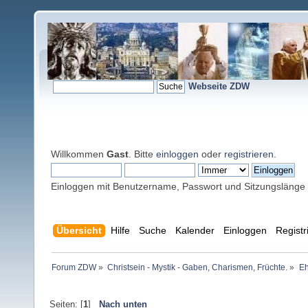
Webseite ZDW
Willkommen
Gast
. Bitte
einloggen
oder
registrieren
.
Einloggen mit Benutzername, Passwort und Sitzungslänge
Übersicht
Hilfe
Suche
Kalender
Einloggen
Registr
Forum ZDW
»
Christsein - Mystik - Gaben, Charismen, Früchte.
»
Eh
Seiten: [
1
]
Nach unten