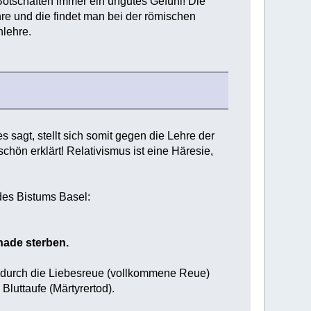
Botschaften immer ein ungutes Gefühl! Die
ehre und die findet man bei der römischen
nlehre.
 sagt, stellt sich somit gegen die Lehre der
ön erklärt! Relativismus ist eine Häresie,
des Bistums Basel:
nade sterben.
 durch die Liebesreue (vollkommene Reue)
luttaufe (Märtyrertod).