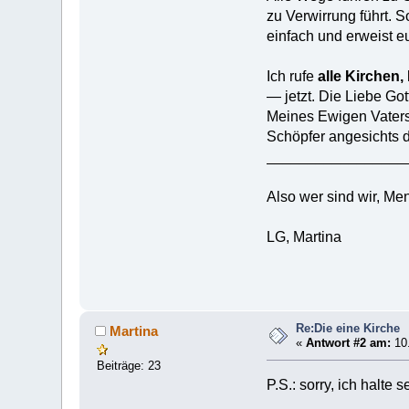
zu Verwirrung führt. 
einfach und erweist e
Ich rufe
alle Kirchen
— jetzt. Die Liebe Go
Meines Ewigen Vaters
Schöpfer angesichts d
_________________
Also wer sind wir, Me
LG, Martina
Re:Die eine Kirche
Martina
«
Antwort #2 am:
10.
Beiträge: 23
P.S.: sorry, ich halte