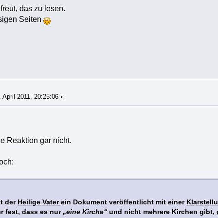
reut, das zu lesen.
sigen Seiten
 April 2011, 20:25:06 »
ne Reaktion gar nicht.
och:
at der
Heilige Vater
ein Dokument veröffentlicht mit einer
Klarstell
er fest, dass es nur
„eine Kirche“
und nicht mehrere Kirchen gibt,