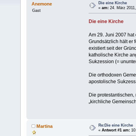
Die eine Kirche
Anemone
«
am:
24. März 2011,
Gast
Die eine Kirche
Am 29. Juni 2007 hat 
Grundsätzlich hält er 
existiert seit der Grü
katholische Kirche an
Sukzession (= ununte
Die orthodoxen Gemein
apostolische Sukzess
Die protestantischen,
„kirchliche Gemeinsch
Re:Die eine Kirche
Martina
«
Antwort #1 am:
10.