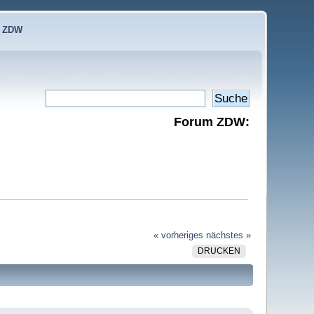
e ZDW
Forum ZDW:
« vorheriges
nächstes »
DRUCKEN