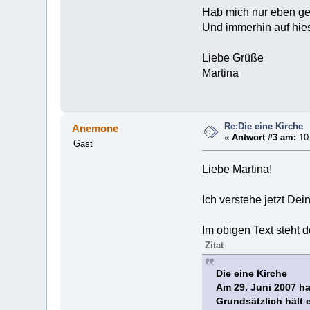
Hab mich nur eben gef
Und immerhin auf hie
Liebe Grüße
Martina
Re:Die eine Kirche
Anemone
«
Antwort #3 am:
10.
Gast
Liebe Martina!
Ich verstehe jetzt Dei
Im obigen Text steht d
Zitat
Die eine Kirche
Am 29. Juni 2007 h
Grundsätzlich hält 