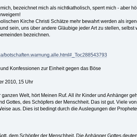
t mich, bezeichnet mich als nichtkatholisch, sperrt mich - aber 
rweigern!
olischen Kirche Christi Schätze mehr bewahrt werden als irge
und sein, uns über andere Gläubige jeder Art zu stellen, selbst 
 Gemeinden bezeichnen.
aria/botschaften.warnung.alle.html#_Toc288543793
n und Konfessionen zur Einheit gegen das Böse
r 2010, 15 Uhr
r ganzen Welt, hört Meinen Ruf. All ihr Kinder und Anhänger geh
nd Gottes, des Schöpfers der Menschheit. Das ist gut. Viele v
Weise aus. Dies ist bedingt durch die Auslegungen der Propheten
ott, dem Schöpfer der Menschheit. Die Anhänger Gottes deuten