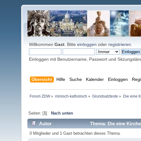
Willkommen
Gast
. Bitte
einloggen
oder
registrieren
.
Einloggen mit Benutzername, Passwort und Sitzungslä
Übersicht
Hilfe
Suche
Kalender
Einloggen
Regi
Forum ZDW
»
römisch-katholisch
»
Grundsatztexte
»
Die eine K
Seiten: [
1
]
Nach unten
Autor
Thema: Die eine Kirche
0 Mitglieder und 1 Gast betrachten dieses Thema.