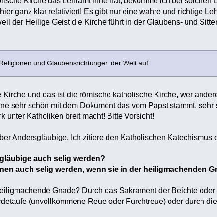
lische Kirche das Lehramt inne hat, bekomme ich bei solchen 
hier ganz klar relativiert! Es gibt nur eine wahre und richtige L
eil der Heilige Geist die Kirche führt in der Glaubens- und Sitte
, Religionen und Glaubensrichtungen der Welt auf
 Kirche und das ist die römische katholische Kirche, wer anderes
e sehr schön mit dem Dokument das vom Papst stammt, sehr sch
k unter Katholiken breit macht! Bitte Vorsicht!
über Andersgläubige. Ich zitiere den Katholischen Katechismus 
gläubige auch selig werden?
en auch selig werden, wenn sie in der heiligmachenden G
heiligmachende Gnade? Durch das Sakrament der Beichte oder
rdetaufe (unvollkommene Reue oder Furchtreue) oder durch die B