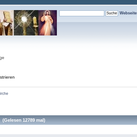
Webseit
nge
strieren
irche
 (Gelesen 12789 mal)