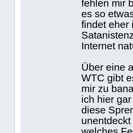
fehlen mir 
es so etwas
findet ehe
Satanistenzi
Internet nat
Über eine 
WTC gibt es
mir zu ban
ich hier gar
diese Spre
unentdeckt 
welches Fe