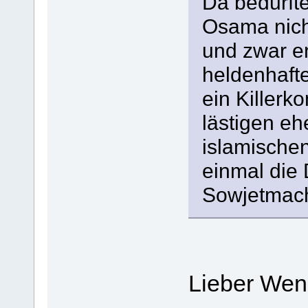
Da bedurfte
Osama nich
und zwar en
heldenhafte
ein Killerk
lästigen e
islamischen
einmal die 
Sowjetmacht
Lieber Wen