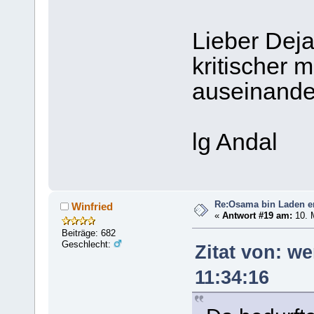
Lieber Deja
kritischer 
auseinande
lg Andal
Re:Osama bin Laden ers
Winfried
«
Antwort #19 am:
10. M
Beiträge: 682
Geschlecht:
Zitat von: w
11:34:16