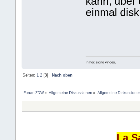
kann, über 
einmal disku
In hoc signo vinces.
Seiten:
1
2
[
3
]
Nach oben
Forum ZDW
»
Allgemeine Diskussionen
»
Allgemeine Diskussione
La S