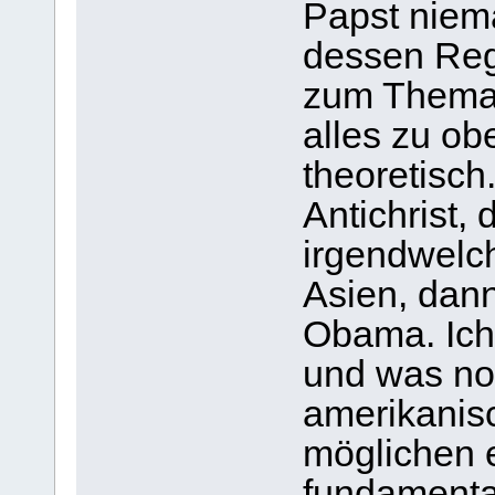
Papst niem
dessen Reg
zum Thema 
alles zu ob
theoretisch.
Antichrist,
irgendwelch
Asien, dann
Obama. Ich
und was noc
amerikanisc
möglichen e
fundamenta