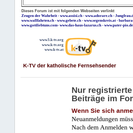
Dieses Forum ist mit folgenden Webseiten verlinkt
Zeugen der Wahrheit
-
www.assisi.ch
-
www.adorare.ch
-
Jungfrau.d
www.wallfahrten.ch
-
www.gebete.ch
-
www.segenskreis.at
-
barbara
www.gottliebtuns.com
-
www.das-haus-lazarus.ch
-
www.pater-pio.de
www3.k-tv.org
www.k-tv.org
www.k-tv.at
K-TV der katholische Fernsehsender
Nur registrier
Beiträge im Fo
Wenn Sie sich anme
Neuanmeldungen müsse
Nach dem Anmelden wir