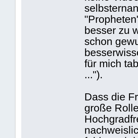
selbsternan
"Propheten"
besser zu w
schon gewu
besserwisse
für mich ta
...").
Dass die F
große Rolle
Hochgradfre
nachweislic