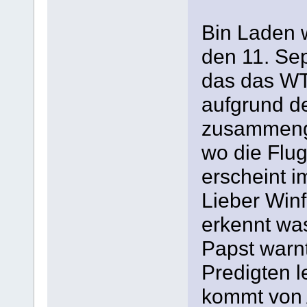
Bin Laden 
den 11. Sep
das das WT
aufgrund d
zusammenges
wo die Flu
erscheint i
Lieber Winf
erkennt was
Papst warn
Predigten l
kommt von 