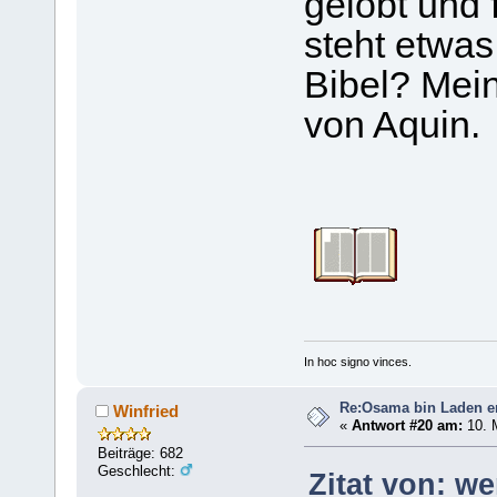
gelobt und 
steht etwas
Bibel? Mei
von Aquin.
In hoc signo vinces.
Re:Osama bin Laden ers
Winfried
«
Antwort #20 am:
10. M
Beiträge: 682
Geschlecht:
Zitat von: w