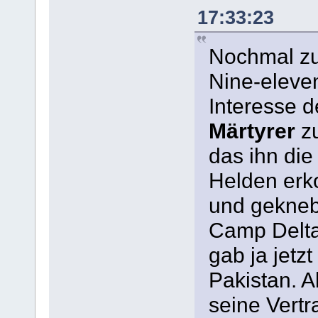
17:33:23
Nochmal zu
Nine-eleve
Interesse 
Märtyrer
zu
das ihn die
Helden erko
und gekneb
Camp Delta,
gab ja jet
Pakistan. 
seine Vertr