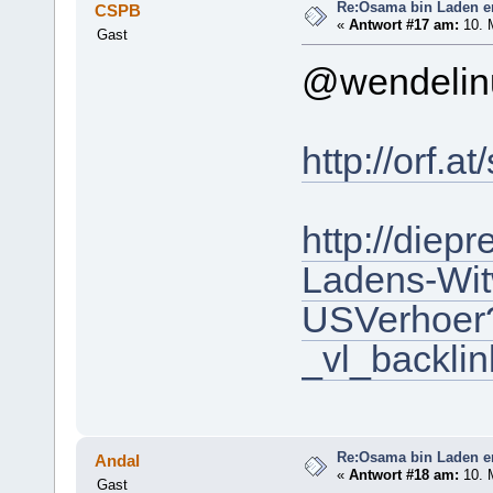
Re:Osama bin Laden ers
CSPB
«
Antwort #17 am:
10. M
Gast
@wendelin
http://orf.a
http://diep
Ladens-Wit
USVerhoer
_vl_backlin
Re:Osama bin Laden ers
Andal
«
Antwort #18 am:
10. M
Gast