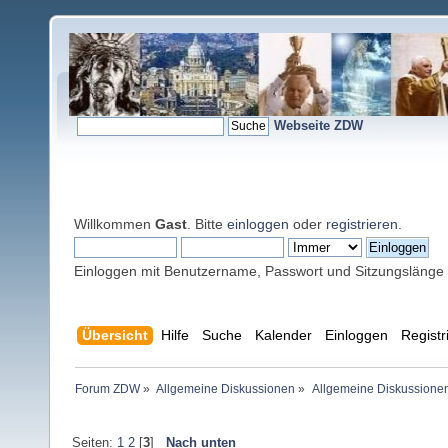
Webseite ZDW
Willkommen
Gast
. Bitte
einloggen
oder
registrieren
.
Einloggen mit Benutzername, Passwort und Sitzungslänge
Übersicht
Hilfe
Suche
Kalender
Einloggen
Registr
Forum ZDW
»
Allgemeine Diskussionen
»
Allgemeine Diskussione
Seiten:
1
2
[
3
]
Nach unten