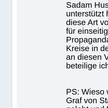
Sadam Huss
unterstützt
diese Art v
für einseiti
Propaganda
Kreise in d
an diesen 
beteilige ic
PS: Wieso w
Graf von St