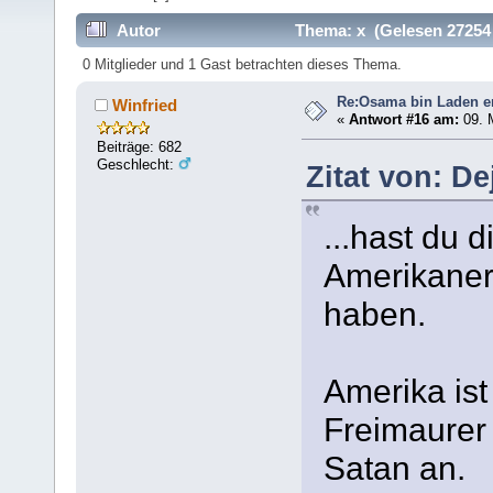
Autor
Thema: x (Gelesen 27254
0 Mitglieder und 1 Gast betrachten dieses Thema.
Re:Osama bin Laden ers
Winfried
«
Antwort #16 am:
09. M
Beiträge: 682
Geschlecht:
Zitat von: De
...hast du d
Amerikaner
haben.
Amerika ist
Freimaurer
Satan an.