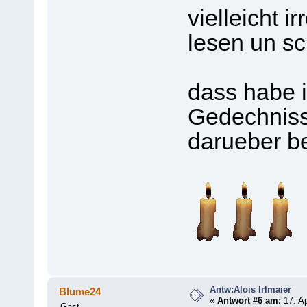
vielleicht i
lesen un s
dass habe i
Gedechniss
darueber be
Antw:Alois Irlmaier
Blume24
«
Antwort #6 am:
17. Ap
Gast