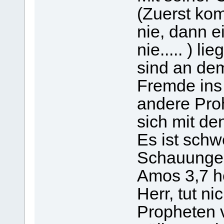
(Zuerst ko
nie, dann e
nie..... ) li
sind an de
Fremde ins
andere Pro
sich mit d
Es ist sch
Schauungen
Amos 3,7 he
Herr, tut n
Propheten 