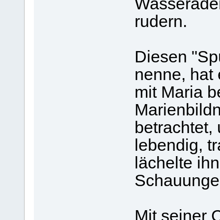
Wasserader
rudern.
Diesen "Spü
nenne, hat
mit Maria 
Marienbild
betrachtet,
lebendig, t
lächelte i
Schauunge
Mit seiner