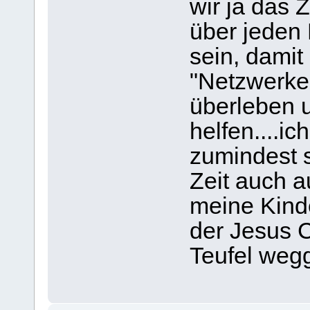
wir ja das 
über jeden
sein, damit
"Netzwerke
überleben u
helfen....ic
zumindest 
Zeit auch a
meine Kinde
der Jesus C
Teufel wegg