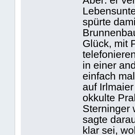
Aber: er ve
Lebensunter
spürte dam
Brunnenbaue
Glück, mit 
telefoniere
in einer an
einfach mal
auf Irlmaie
okkulte Pra
Sterninger 
sagte darau
klar sei, w