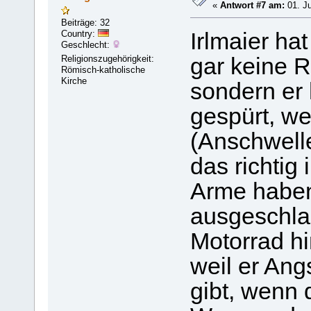
«
Antwort #7 am:
01. Ju
Beiträge: 32
Country:
Irlmaier ha
Geschlecht:
Religionszugehörigkeit:
gar keine R
Römisch-katholische
Kirche
sondern er 
gespürt, w
(Anschwelle
das richtig
Arme haben 
ausgeschlag
Motorrad hi
weil er Ang
gibt, wenn 