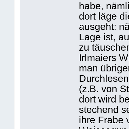
habe, näml
dort läge d
ausgeht: nä
Lage ist, a
zu täusche
Irlmaiers W
man übrigen
Durchlesen
(z.B. von 
dort wird b
stechend s
ihre Frabe 