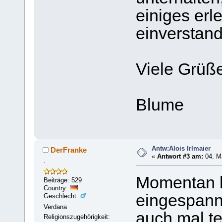
einiges erle
einverstand
Viele Grüß
Blume
Antw:Alois Irlmaier
DerFranke
«
Antwort #3 am:
04. Mä
.
Momentan bi
Beiträge: 529
Country:
eingespann
Geschlecht:
Verdana
auch mal te
Religionszugehörigkeit: