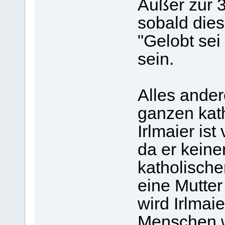
Außer zur 3
sobald dies
"Gelobt sei
sein.
Alles ander
ganzen kat
Irlmaier ist
da er keine
katholischen
eine Mutte
wird Irlmai
Menschen wo