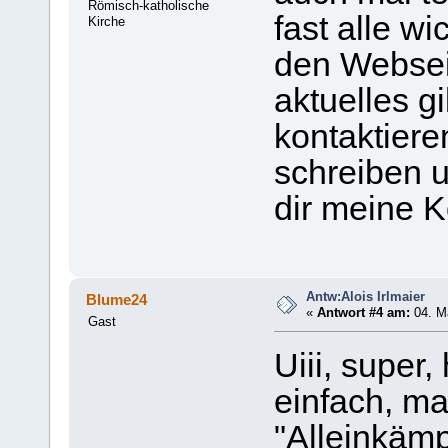
Römisch-katholische
fast alle w
Kirche
den Websei
aktuelles g
kontaktiere
schreiben 
dir meine K
Antw:Alois Irlmaier
Blume24
«
Antwort #4 am:
04. Mä
Gast
Uiii, super
einfach, ma
"Alleinkäm