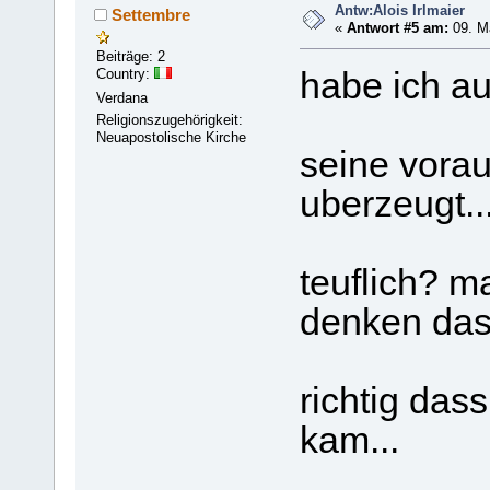
Antw:Alois Irlmaier
Settembre
«
Antwort #5 am:
09. Mä
Beiträge: 2
Country:
habe ich au
Verdana
Religionszugehörigkeit:
Neuapostolische Kirche
seine vora
uberzeugt..
teuflich? m
denken das 
richtig dass
kam...