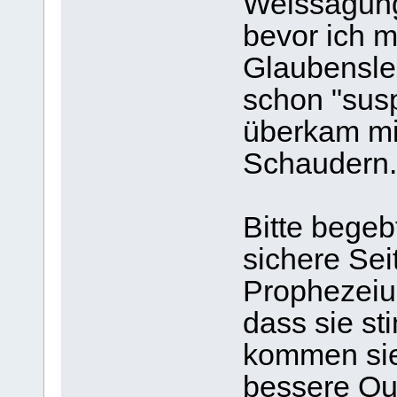
Weissagunge
bevor ich m
Glaubensle
schon "susp
überkam mi
Schaudern.
Bitte begeb
sichere Sei
Prophezeiun
dass sie st
kommen sie 
bessere Qu