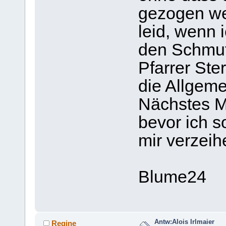
gezogen we
leid, wenn 
den Schmut
Pfarrer Ste
die Allgem
Nächstes Ma
bevor ich 
mir verzeih
Blume24
Antw:Alois Irlmaier
Regine