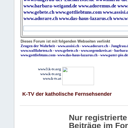
www.barbara-weigand.de
www.adoremus.de
www.
www.gebete.ch
www.gottliebtuns.com
www.assisi.
www.adorare.ch
www.das-haus-lazarus.ch
www.wa
Dieses Forum ist mit folgenden Webseiten verlinkt
Zeugen der Wahrheit
-
www.assisi.ch
-
www.adorare.ch
-
Jungfrau.d
www.wallfahrten.ch
-
www.gebete.ch
-
www.segenskreis.at
-
barbara
www.gottliebtuns.com
-
www.das-haus-lazarus.ch
-
www.pater-pio.de
www3.k-tv.org
www.k-tv.org
www.k-tv.at
K-TV der katholische Fernsehsender
Nur registrier
Beiträge im Fo