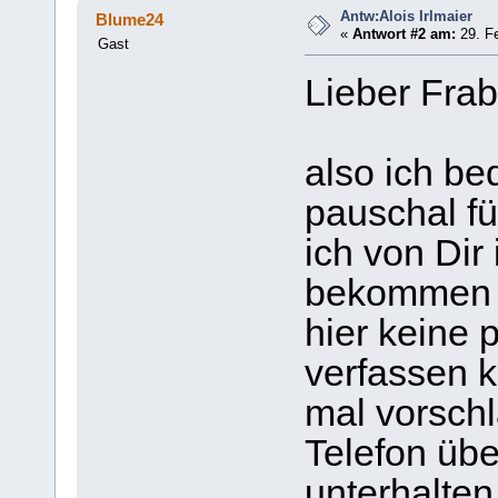
Antw:Alois Irlmaier
Blume24
«
Antwort #2 am:
29. Fe
Gast
Lieber Fra
also ich be
pauschal fü
ich von Dir
bekommen h
hier keine 
verfassen k
mal vorschl
Telefon üb
unterhalten