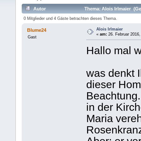
Autor
Thema: Alois Irlmaier (Ge
0 Mitglieder und 4 Gäste betrachten dieses Thema.
Alois Irlmaier
Blume24
«
am:
26. Februar 2016,
Gast
Hallo mal w
was denkt I
dieser Home
Beachtung.
in der Kirc
Maria vereh
Rosenkranz