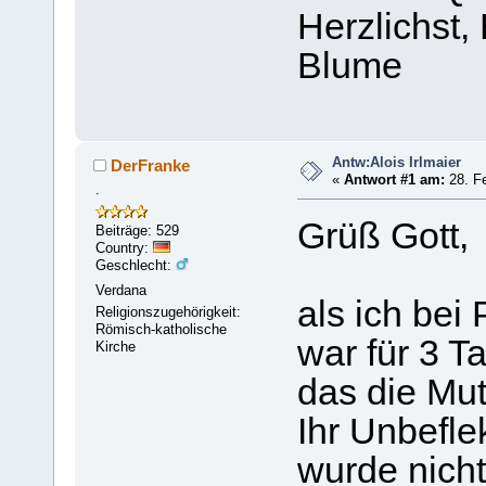
Herzlichst,
Blume
Antw:Alois Irlmaier
DerFranke
«
Antwort #1 am:
28. Fe
.
Grüß Gott,
Beiträge: 529
Country:
Geschlecht:
Verdana
als ich bei
Religionszugehörigkeit:
Römisch-katholische
war für 3 T
Kirche
das die Mut
Ihr Unbefle
wurde nicht 