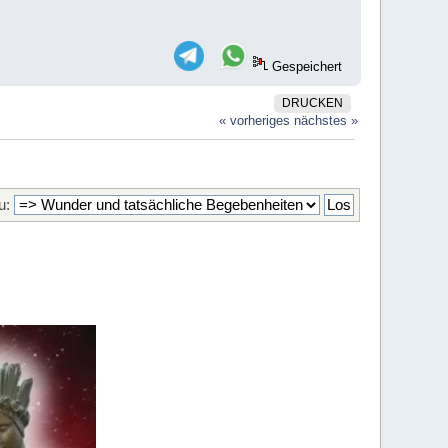
Gespeichert
DRUCKEN
« vorheriges
nächstes »
u: