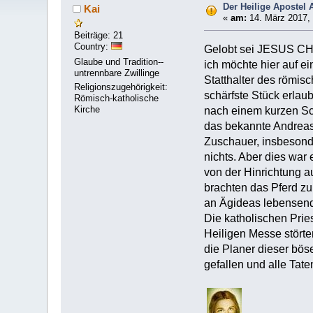
Der Heilige Apostel
Kai
«
am:
14. März 2017, 
Beiträge: 21
Country:
Gelobt sei JESUS C
Glaube und Tradition--
ich möchte hier auf ei
untrennbare Zwillinge
Statthalter des römi
Religionszugehörigkeit:
schärfste Stück erlau
Römisch-katholische
Kirche
nach einem kurzen Sc
das bekannte Andreas
Zuschauer, insbesond
nichts. Aber dies war 
von der Hinrichtung a
brachten das Pferd zu
an Ägideas lebensende
Die katholischen Pries
Heiligen Messe störte
die Planer dieser bös
gefallen und alle Tate