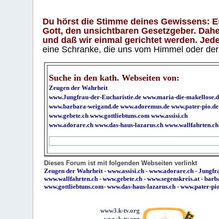
Du hörst die Stimme deines Gewissens: Es 
Gott, den unsichtbaren Gesetzgeber. Daher
und daß wir einmal gerichtet werden. Jeder
eine Schranke, die uns vom Himmel oder der H
Suche in den kath. Webseiten von:
Zeugen der Wahrheit
www.Jungfrau-der-Eucharistie.de
www.maria-die-makellose.d
www.barbara-weigand.de
www.adoremus.de
www.pater-pio.de
www.gebete.ch
www.gottliebtuns.com
www.assisi.ch
www.adorare.ch
www.das-haus-lazarus.ch
www.wallfahrten.ch
Dieses Forum ist mit folgenden Webseiten verlinkt
Zeugen der Wahrheit
-
www.assisi.ch
-
www.adorare.ch
-
Jungfra
www.wallfahrten.ch
-
www.gebete.ch
-
www.segenskreis.at
-
barb
www.gottliebtuns.com
-
www.das-haus-lazarus.ch
-
www.pater-pi
www3.k-tv.org
www.k-tv.org