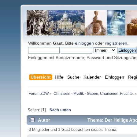
Willkommen
Gast
. Bitte
einloggen
oder
registrieren
.
Einloggen mit Benutzername, Passwort und Sitzungslä
Übersicht
Hilfe
Suche
Kalender
Einloggen
Regi
Forum ZDW
»
Christsein - Mystik - Gaben, Charismen, Früchte.
»
Seiten: [
1
]
Nach unten
Autor
Thema: Der Heilige Apo
0 Mitglieder und 1 Gast betrachten dieses Thema.