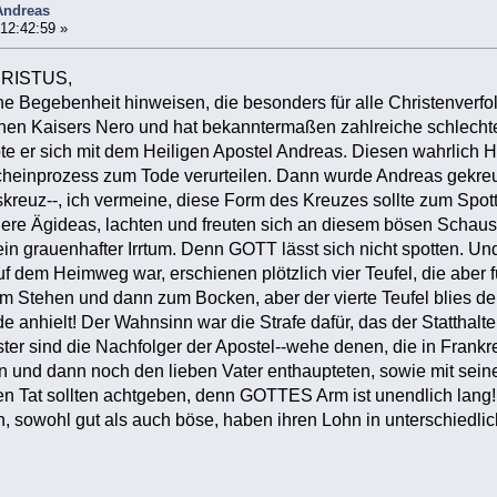
 Andreas
12:42:59 »
HRISTUS,
ne Begebenheit hinweisen, die besonders für alle Christenverfol
schen Kaisers Nero und hat bekanntermaßen zahlreiche schlec
bte er sich mit dem Heiligen Apostel Andreas. Diesen wahrlich H
heinprozess zum Tode verurteilen. Dann wurde Andreas gekreuz
kreuz--, ich vermeine, diese Form des Kreuzes sollte zum Spo
ere Ägideas, lachten und freuten sich an diesem bösen Schaus
ein grauenhafter Irrtum. Denn GOTT lässt sich nicht spotten. Und 
uf dem Heimweg war, erschienen plötzlich vier Teufel, die aber 
m Stehen und dann zum Bocken, aber der vierte Teufel blies de
 anhielt! Der Wahnsinn war die Strafe dafür, das der Statthalt
ter sind die Nachfolger der Apostel--wehe denen, die in Frankre
n und dann noch den lieben Vater enthaupteten, sowie mit sei
en Tat sollten achtgeben, denn GOTTES Arm ist unendlich lang!
n, sowohl gut als auch böse, haben ihren Lohn in unterschiedlic