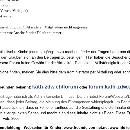
trägen.
(Versch. Vorlagen)
t weiter
instellung im Profil anderen Mitgliedern nicht angezeigt.
aten wie Anschrift oder Telefonnummer
tholische Kirche jedem zugänglich zu machen. Jeder der Fragen hat, kann di
den Glauben sich an den Beiträgen zu beteiligen. "Hier haben die Besucher d
sem Forum keine Gewähr für die Aktualität, Richtigkeit, Vollständigkeit oder Q
he finden, melden Sie dies bitte dem Administrator per Mitteilung oder schr
kath-zdw.ch/forum
forum.kath-zdw.
Freunden bekannt:
oder
eiträge habe ich als Admin keinerlei Einfluss. Da ich nebst Forum/Webseite/
wissen, dass jeder Beitrag, die Meinung des Eintragenden widerspiegelt. Im Fo
usdrücklich, dass er keinerlei Einfluss auf die Gestaltung und die Inhalte d
en aller gelinkten Seiten und macht sich diese Inhalte nicht zu Eigen.
Diese Er
n.
Feb. 2006
empfehlung - Webseiten für Kinder:
www.freunde-von-net.net
www.life-te