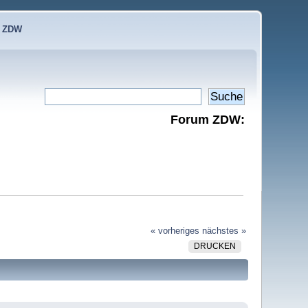
e ZDW
Forum ZDW:
« vorheriges
nächstes »
DRUCKEN